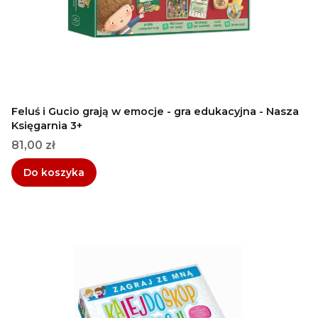
Feluś i Gucio grają w emocje - gra edukacyjna - Nasza
Księgarnia 3+
Cena
81,00 zł
Do koszyka