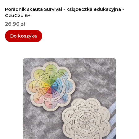
Poradnik skauta Survival - książeczka edukacyjna -
CzuCzu 6+
Cena
26,90 zł
Do koszyka