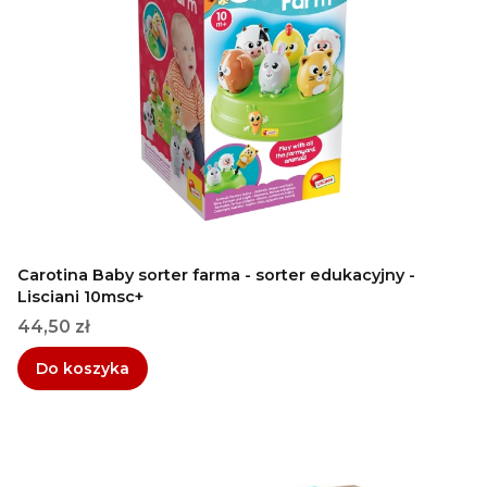
Carotina Baby sorter farma - sorter edukacyjny -
Lisciani 10msc+
Cena
44,50 zł
Do koszyka