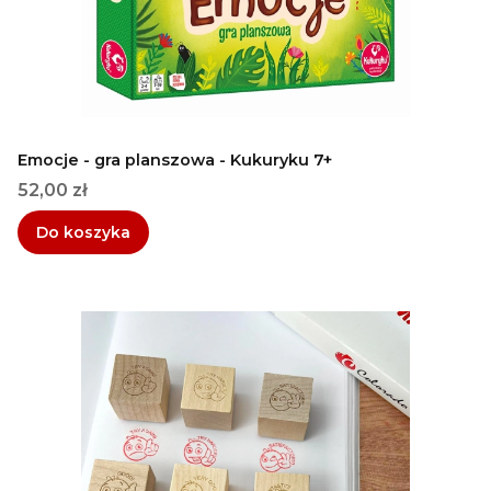
Emocje - gra planszowa - Kukuryku 7+
Cena
52,00 zł
Do koszyka