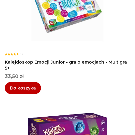
5.0
Kalejdoskop Emocji Junior - gra o emocjach - Multigra
5+
Cena
33,50 zł
Do koszyka