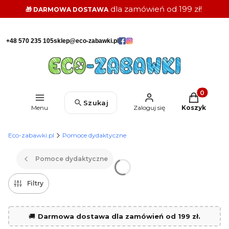
dla zamówień od 199 zł!
🎁 DARMOWA DOSTAWA
+48 570 235 105
sklep@eco-zabawki.pl
Produkty w k
Szukaj
Menu
Zaloguj się
Koszyk
Eco-zabawki.pl
Pomoce dydaktyczne
Pomoce dydaktyczne
Filtry
🚚
Darmowa dostawa dla zamówień od 199 zł.