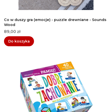
Co w duszy gra (emocje) - puzzle drewniane - Sounds
Wood
Cena
89,00 zł
Do koszyka