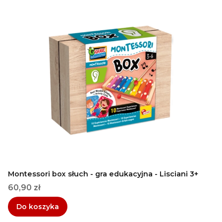
Montessori box słuch - gra edukacyjna - Lisciani 3+
Cena
60,90 zł
Do koszyka