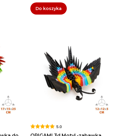
Do koszyka
5.0
awka do
ORIGAMI 3d Motyl -zabawka