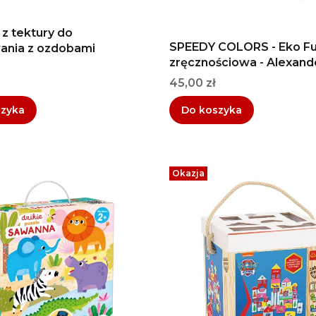
 z tektury do
SPEEDY COLORS - Eko Fun
ania z ozdobami
zręcznościowa - Alexand
Cena
45,00 zł
szyka
Do koszyka
Okazja