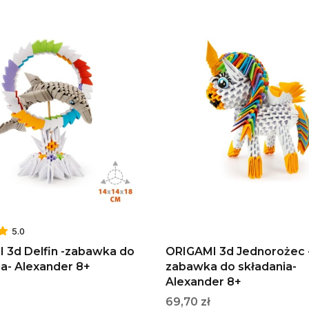
5.0
 3d Delfin -zabawka do
ORIGAMI 3d Jednorożec 
ia- Alexander 8+
zabawka do składania-
Alexander 8+
Cena
69,70 zł