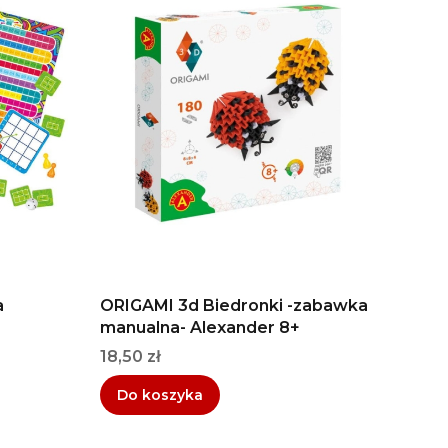
a
ORIGAMI 3d Biedronki -zabawka
manualna- Alexander 8+
Cena
18,50 zł
Do koszyka