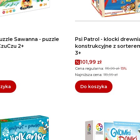
Puzzle Sawanna - puzzle
Psi Patrol - klocki drewn
 CzuCzu 2+
konstrukcyjne z sorterem
3+
Cena promocyjna
101,99 zł
Cena regularna:
119,99 zł
-15%
Najniższa cena:
119,99 zł
szyka
Do koszyka