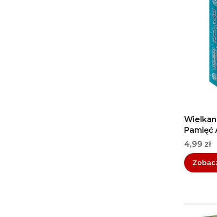
Wielkano
Pamięć 
Cena
4,99 zł
Zobac