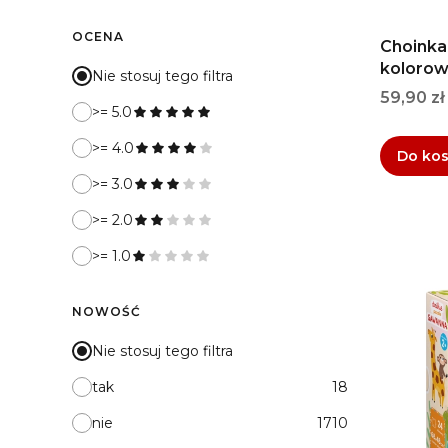
OCENA
Choinka
kolorow
Nie stosuj tego filtra
Cena
59,90 zł
>= 5.0
>= 4.0
Do ko
>= 3.0
>= 2.0
>= 1.0
NOWOŚĆ
Nie stosuj tego filtra
tak
18
nie
1710