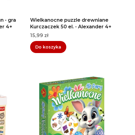
 - gra
Wielkanocne puzzle drewniane
er 4+
Kurczaczek 50 el. - Alexander 4+
Cena
15,99 zł
Do koszyka