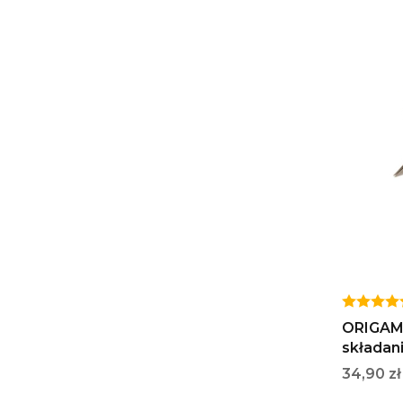
ORIGAMI
składan
Cena
34,90 zł