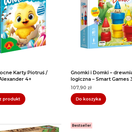
cne Karty Piotruś /
Gnomki i Domki – drewni
Alexander 4+
logiczna – Smart Games 
Cena
107,90 zł
z produkt
Do koszyka
Bestseller