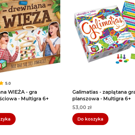
5.0
na WIEŻA - gra
Galimatias - zaplątana gr
ściowa - Multigra 6+
planszowa - Multigra 6+
Cena
53,00 zł
szyka
Do koszyka