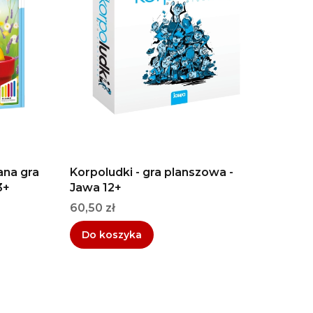
ana gra
Korpoludki - gra planszowa -
3+
Jawa 12+
Cena
60,50 zł
Do koszyka