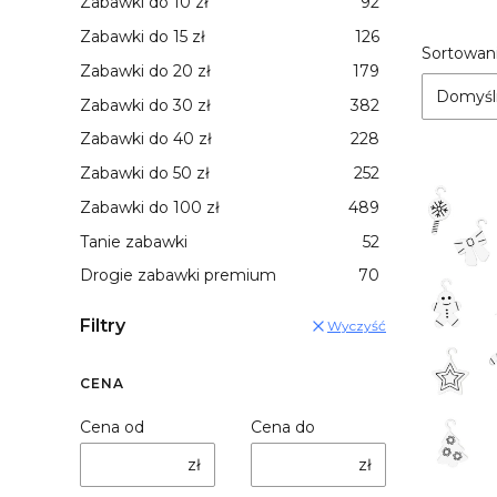
Zabawki do 10 zł
92
Zabawki do 15 zł
126
List
Sortowani
Zabawki do 20 zł
179
Domyśl
Zabawki do 30 zł
382
Zabawki do 40 zł
228
Zabawki do 50 zł
252
Zabawki do 100 zł
489
Tanie zabawki
52
Drogie zabawki premium
70
Filtry
Wyczyść
CENA
Cena od
Cena do
zł
zł