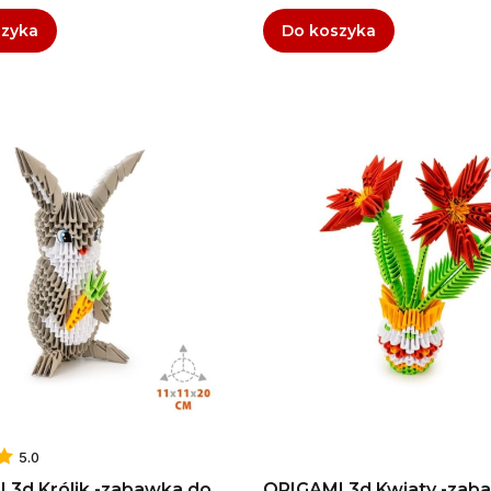
szyka
Do koszyka
5.0
 3d Królik -zabawka do
ORIGAMI 3d Kwiaty -zab