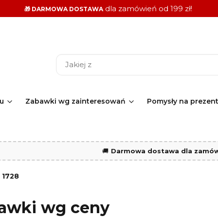
dla zamówień od 199 zł!
🎁 DARMOWA DOSTAWA
ku
Zabawki wg zainteresowań
Pomysły na prezen
🚚
Darmowa dostawa dla zamówi
:
1728
awki wg ceny