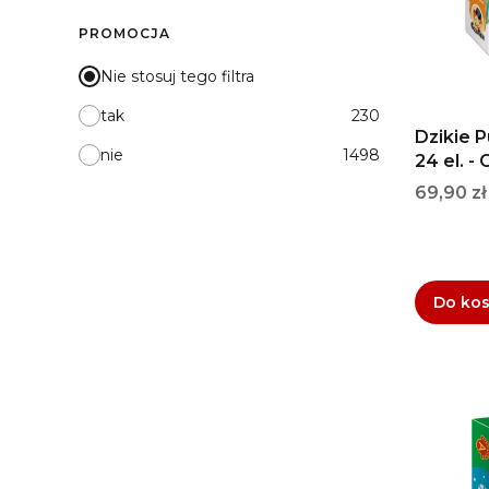
PROMOCJA
Nie stosuj tego filtra
tak
230
Dzikie 
nie
1498
24 el. -
Cena
69,90 zł
Do ko