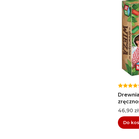
Drewnia
zręczno
Cena
46,90 zł
Do ko