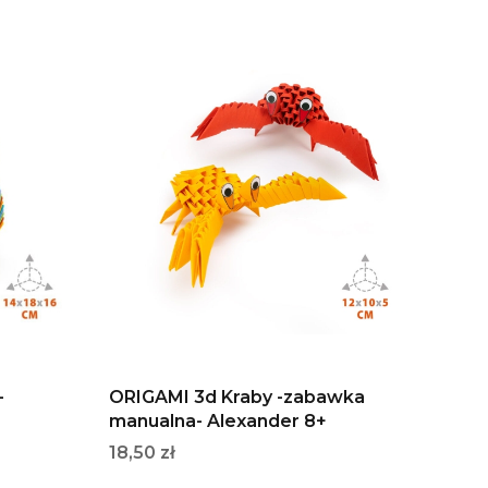
-
ORIGAMI 3d Kraby -zabawka
manualna- Alexander 8+
Cena
18,50 zł