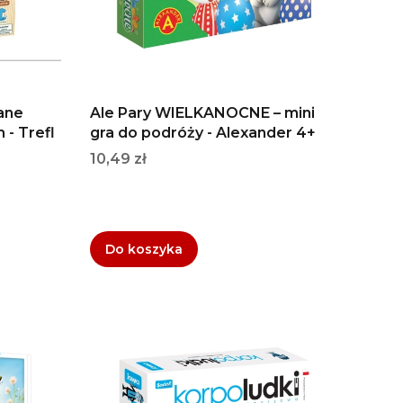
iane
Ale Pary WIELKANOCNE – mini
 - Trefl
gra do podróży - Alexander 4+
Cena
10,49 zł
Do koszyka