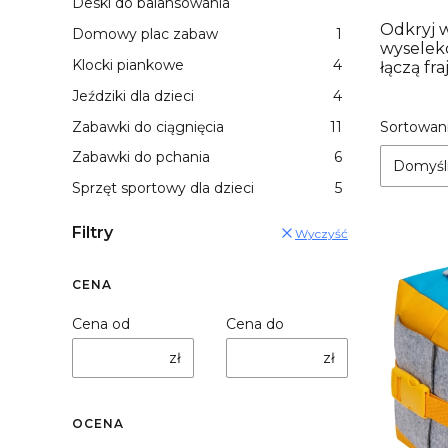
Deski do balansowania
Odkryj 
Domowy plac zabaw
1
wyselek
Klocki piankowe
4
łączą fr
Jeździki dla dzieci
4
List
Zabawki do ciągnięcia
11
Sortowani
Zabawki do pchania
6
Domyśl
Sprzęt sportowy dla dzieci
5
Filtry
Wyczyść
CENA
Cena od
Cena do
zł
zł
OCENA