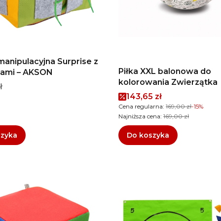
manipulacyjna Surprise z
Piłka XXL balonowa do
iami – AKSON
kolorowania Zwierzątka
ł
Cena promocyjna
143,65 zł
Cena regularna:
169,00 zł
-15%
Najniższa cena:
169,00 zł
szyka
Do koszyka