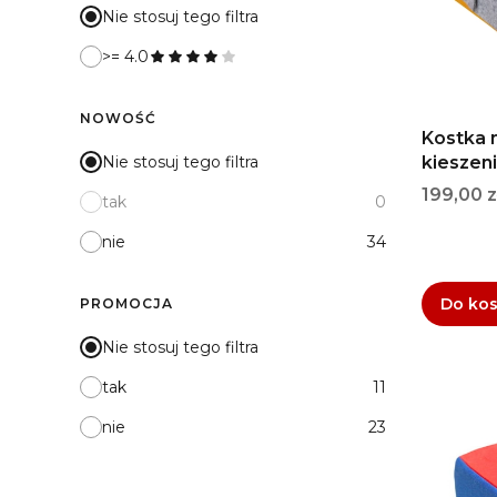
Nie stosuj tego filtra
>= 4.0
NOWOŚĆ
Kostka 
kieszen
Nie stosuj tego filtra
Cena
199,00 z
tak
0
nie
34
Do ko
PROMOCJA
Nie stosuj tego filtra
tak
11
nie
23