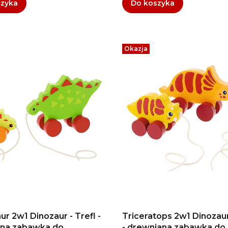
szyka
Do koszyka
Okazja
r 2w1 Dinozaur - Trefl -
Triceratops 2w1 Dinozaur
na zabawka do
- drewniana zabawka do