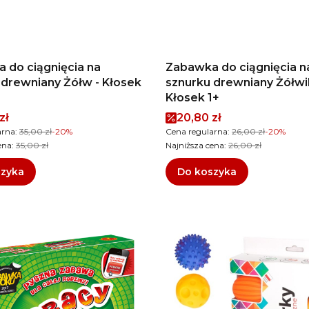
 do ciągnięcia na
Zabawka do ciągnięcia n
 drewniany Żółw - Kłosek
sznurku drewniany Żółwi
Kłosek 1+
promocyjna
Cena promocyjna
zł
20,80 zł
arna:
35,00 zł
-20%
Cena regularna:
26,00 zł
-20%
ena:
35,00 zł
Najniższa cena:
26,00 zł
szyka
Do koszyka