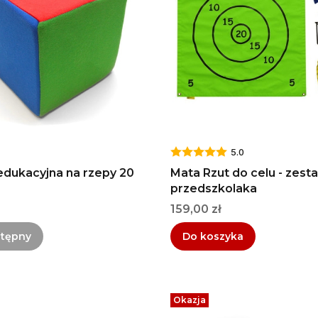
5.0
edukacyjna na rzepy 20
Mata Rzut do celu - zest
przedszkolaka
Cena
159,00 zł
stępny
Do koszyka
Okazja