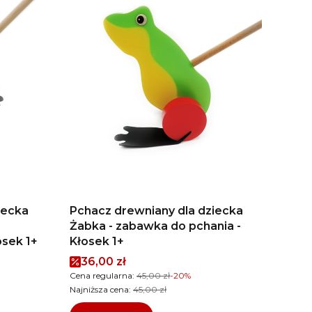
iecka
Pchacz drewniany dla dziecka
Żabka - zabawka do pchania -
osek 1+
Kłosek 1+
Cena promocyjna
36,00 zł
Cena regularna:
45,00 zł
-20%
Najniższa cena:
45,00 zł