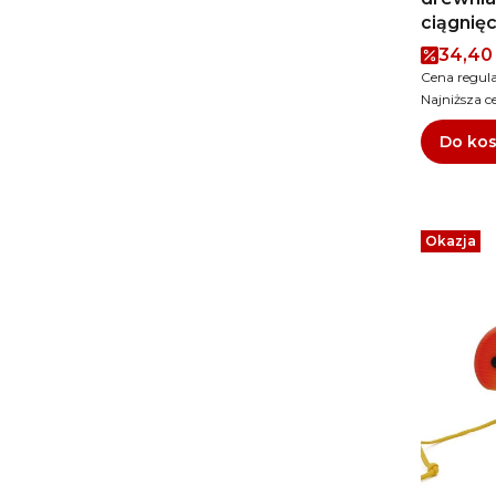
ciągnięc
Cena 
34,40 
Cena regul
Najniższa c
Do ko
Okazja