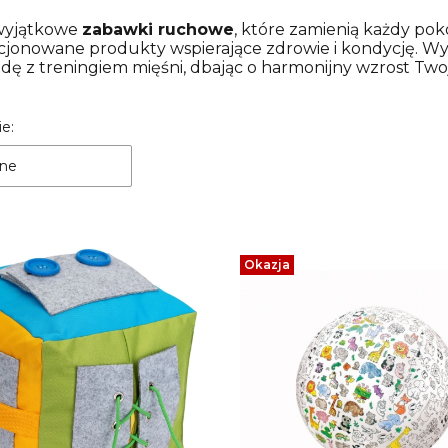
wyjątkowe
zabawki ruchowe
, które zamienią każdy pok
cjonowane produkty wspierające zdrowie i kondycję. W
ajdę z treningiem mięśni, dbając o harmonijny wzrost Two
a produktów
e:
ne
Okazja