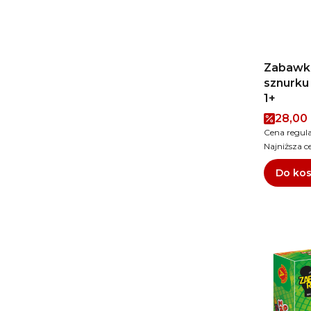
Zabawka
sznurku
1+
Cena 
28,00 
Cena regul
Najniższa c
Do ko