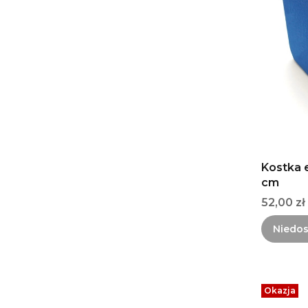
Kostka 
cm
Cena
52,00 zł
Niedo
Okazja