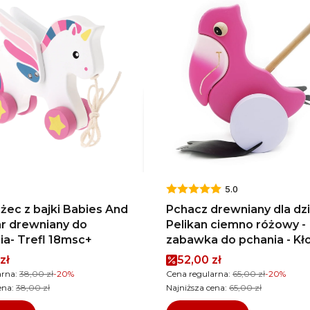
5.0
żec z bajki Babies And
Pchacz drewniany dla dz
r drewniany do
Pelikan ciemno różowy -
ia- Trefl 18msc+
zabawka do pchania - Kł
promocyjna
Cena promocyjna
zł
52,00 zł
arna:
38,00 zł
-20%
Cena regularna:
65,00 zł
-20%
ena:
38,00 zł
Najniższa cena:
65,00 zł