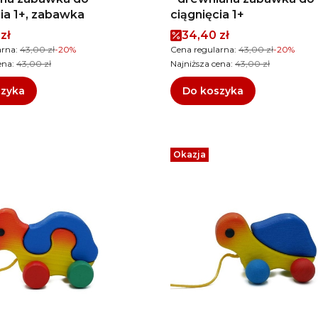
ia 1+, zabawka
ciągnięcia 1+
promocyjna
Cena promocyjna
zł
34,40 zł
arna:
43,00 zł
-20%
Cena regularna:
43,00 zł
-20%
ena:
43,00 zł
Najniższa cena:
43,00 zł
szyka
Do koszyka
Okazja