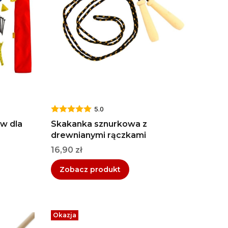
5.0
aw dla
Skakanka sznurkowa z
drewnianymi rączkami
Cena
16,90 zł
Zobacz produkt
Okazja