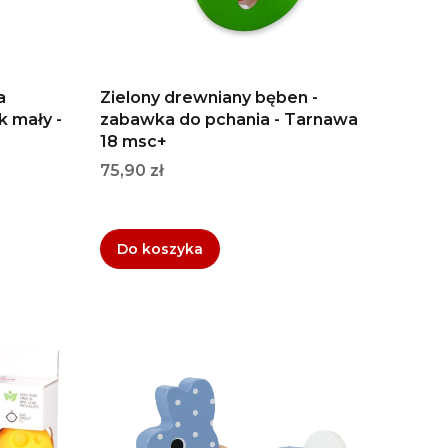
a
Zielony drewniany bęben -
k mały -
zabawka do pchania - Tarnawa
18 msc+
Cena
75,90 zł
Do koszyka