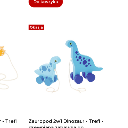
Do koszyka
Okazja
 - Trefl
Zauropod 2w1 Dinozaur - Trefl -
drewniana zabawka do