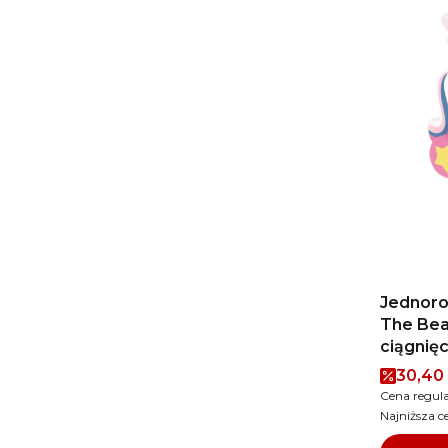
Jednoro
The Bea
ciągnięc
Cena 
30,40 
Cena regul
Najniższa c