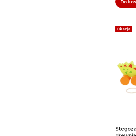
Do ko
Okazja
Stegozau
drewnia