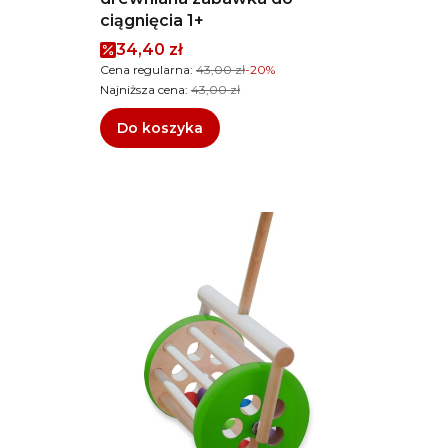
ciągnięcia 1+
Cena promocyjna
34,40 zł
Cena regularna:
43,00 zł
-20%
Najniższa cena:
43,00 zł
Do koszyka