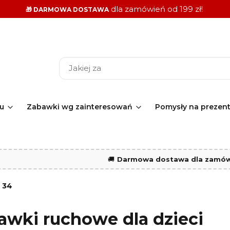
dla zamówień od 199 zł!
🎁 DARMOWA DOSTAWA
ku
Zabawki wg zainteresowań
Pomysły na prezen
🚚
Darmowa dostawa dla zamówi
:
34
awki ruchowe dla dzieci