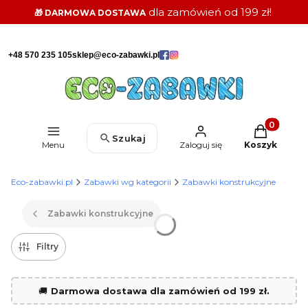
dla zamówień od 199 zł!
🎁 DARMOWA DOSTAWA
+48 570 235 105
sklep@eco-zabawki.pl
Produkty w k
Szukaj
Menu
Zaloguj się
Koszyk
Eco-zabawki.pl
Zabawki wg kategorii
Zabawki konstrukcyjne
Zabawki konstrukcyjne
Filtry
🚚
Darmowa dostawa dla zamówień od 199 zł.