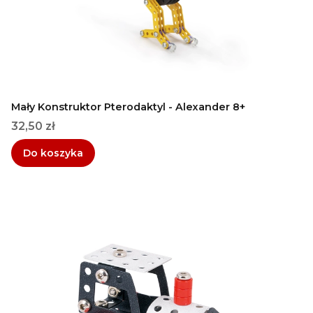
Mały Konstruktor Pterodaktyl - Alexander 8+
Cena
32,50 zł
Do koszyka