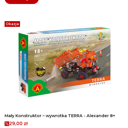
Okazja
Mały Konstruktor – wywrotka TERRA - Alexander 8+
Cena promocyjna
29,00 zł