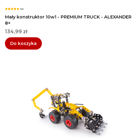
5.0
Mały konstruktor 10w1 - PREMIUM TRUCK - ALEXANDER
8+
Cena
134,99 zł
Do koszyka