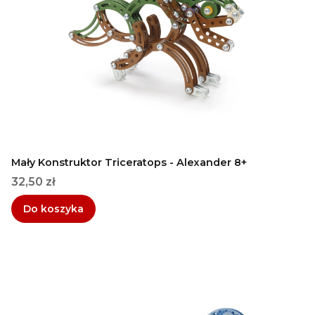
Mały Konstruktor Triceratops - Alexander 8+
Cena
32,50 zł
Do koszyka