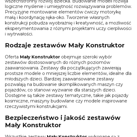
wszechstronny rozwój dziecka. Budowanie modeli rozwija
logiczne myślenie i umiejętność rozwiązywania problemów.
Precyzyjne montowanie elementów ćwiczy motorykę
małą i koordynację ręka-oko. Tworzenie własnych
konstrukcji pobudza wyobraźnię i kreatywność, a możliwość
eksperymentowania z różnymi projektami uczy cierpliwości
i wytrwałości.
Rodzaje zestawów Mały Konstruktor
Oferta
Mały Konstruktor
obejmuje szeroki wybór
zestawów dostosowanych do różnych poziomów
zaawansowania. Zestawy dla początkujących zawierają
prostsze modele o mniejszej liczbie elementów, idealne dla
młodszych dzieci. Bardziej zaawansowane zestawy
pozwalają na budowanie skomplikowanych maszyn czy
pojazdów, co stanowi wyzwanie dla starszych dzieci.
Dostępne są także zestawy tematyczne, takie jak pojazdy
kosmiczne, maszyny budowlane czy modele inspirowane
rzeczywistymi konstrukcjami.
Bezpieczeństwo i jakość zestawów
Mały Konstruktor
Wszystkie zestawy
Mały Konstruktor
wykonane są z