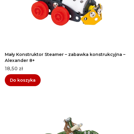
Mały Konstruktor Steamer – zabawka konstrukcyjna –
Alexander 8+
Cena
18,50 zł
Do koszyka