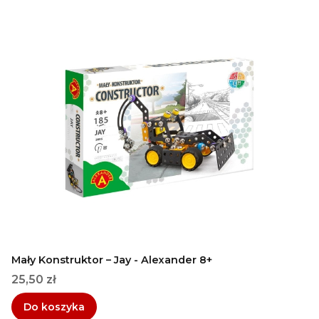
Mały Konstruktor – Jay - Alexander 8+
Cena
25,50 zł
Do koszyka