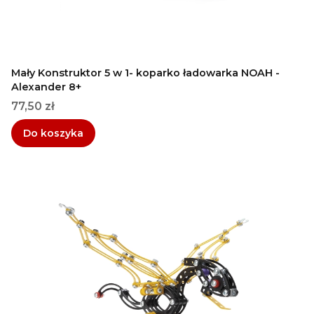
Mały Konstruktor 5 w 1- koparko ładowarka NOAH -
Alexander 8+
Cena
77,50 zł
Do koszyka