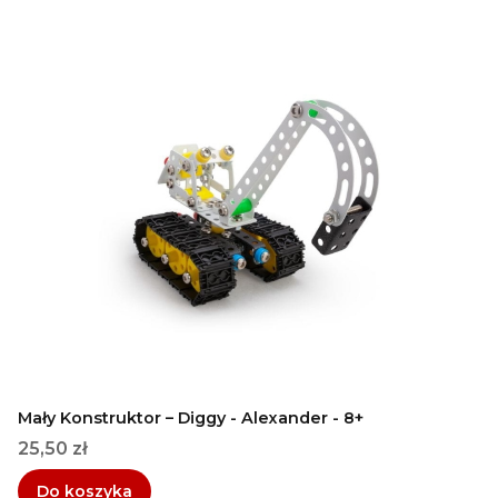
Mały Konstruktor – Diggy - Alexander - 8+
Cena
25,50 zł
Do koszyka