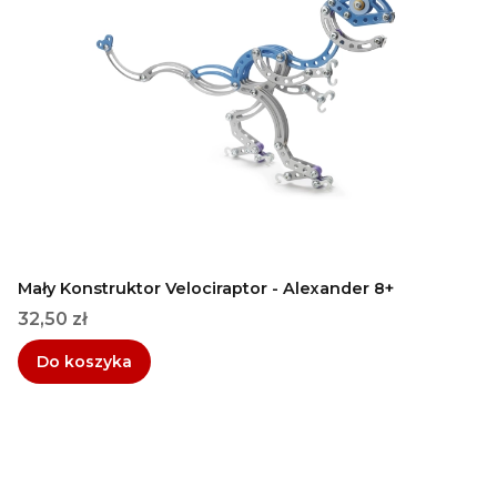
Mały Konstruktor Velociraptor - Alexander 8+
Cena
32,50 zł
Do koszyka