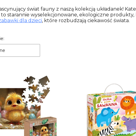
ascynujący świat fauny z naszą kolekcją układanek! Kat
to starannie wyselekcjonowane, ekologiczne produkty, k
zabawki dla dzieci
, które rozbudzają ciekawość świata.
a produktów
e:
ne