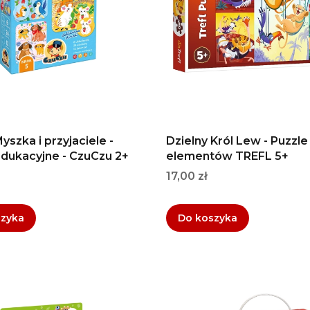
yszka i przyjaciele -
Dzielny Król Lew - Puzzle
edukacyjne - CzuCzu 2+
elementów TREFL 5+
Cena
17,00 zł
szyka
Do koszyka