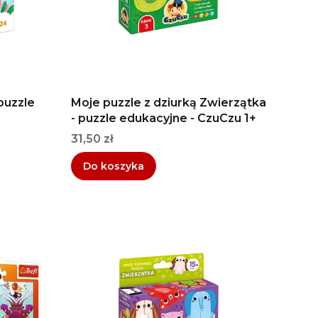
puzzle
Moje puzzle z dziurką Zwierzątka
- puzzle edukacyjne - CzuCzu 1+
Cena
31,50 zł
Do koszyka