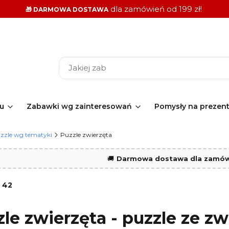
dla zamówień od 199 zł!
🎁 DARMOWA DOSTAWA
ku
Zabawki wg zainteresowań
Pomysły na prezen
zzle wg tematyki
Puzzle zwierzęta
🚚
Darmowa dostawa dla zamówi
:
42
le zwierzęta - puzzle ze z