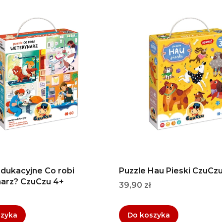
edukacyjne Co robi
Puzzle Hau Pieski CzuCzu
arz? CzuCzu 4+
Cena
39,90 zł
szyka
Do koszyka