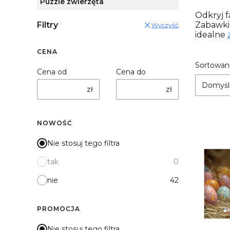
Puzzle zwierzęta
Odkryj f
Filtry
Zabawki 
Wyczyść
idealne
CENA
List
Sortowani
Cena od
Cena do
Domyśl
zł
zł
NOWOŚĆ
Nie stosuj tego filtra
tak
0
nie
42
PROMOCJA
Nie stosuj tego filtra