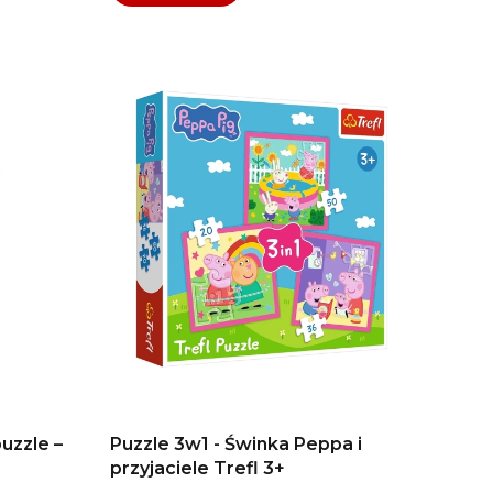
uzzle –
Puzzle 3w1 - Świnka Peppa i
przyjaciele Trefl 3+