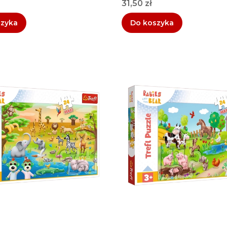
Cena
31,50 zł
szyka
Do koszyka