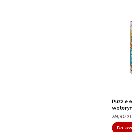
Puzzle 
weteryn
Cena
39,90 zł
Do ko