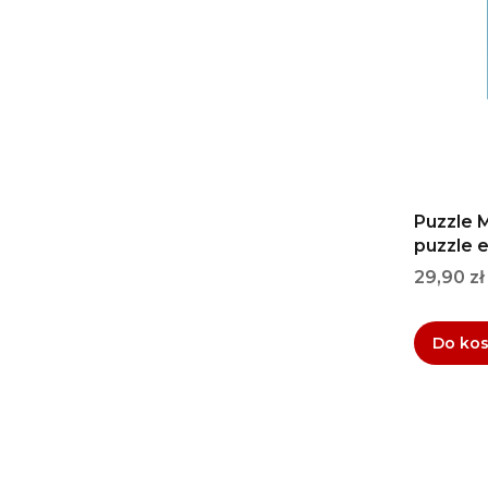
Puzzle M
puzzle 
Cena
29,90 zł
Do ko