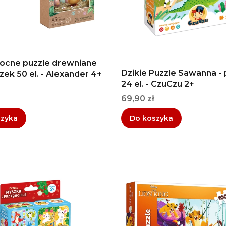
ocne puzzle drewniane
Dzikie Puzzle Sawanna - 
ek 50 el. - Alexander 4+
24 el. - CzuCzu 2+
Cena
69,90 zł
szyka
Do koszyka