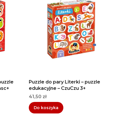
puzzle
Puzzle do pary Literki – puzzle
msc+
edukacyjne – CzuCzu 3+
Cena
41,50 zł
Do koszyka