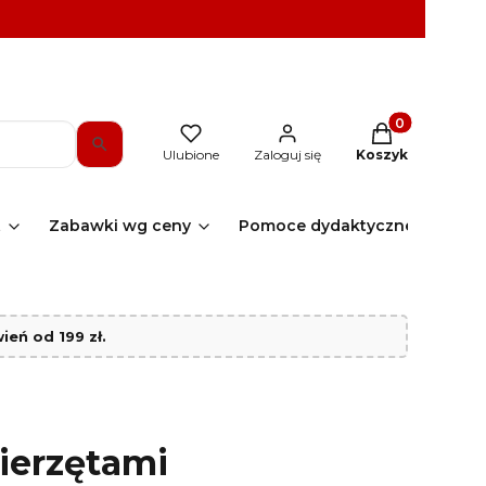
Produkty w kos
Ulubione
Zaloguj się
Koszyk
t
Zabawki wg ceny
Pomoce dydaktyczne
Sk
eń od 199 zł.
wierzętami