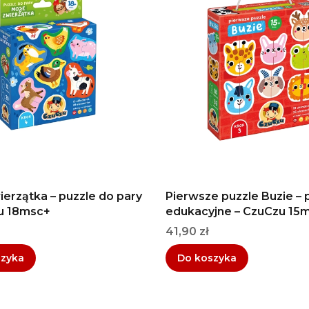
ierzątka – puzzle do pary
Pierwsze puzzle Buzie – 
u 18msc+
edukacyjne – CzuCzu 15
Cena
41,90 zł
szyka
Do koszyka