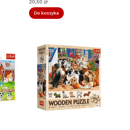
Cena
20,50 zł
Do koszyka