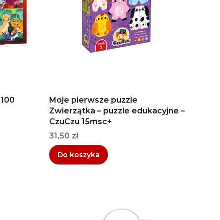
 100
Moje pierwsze puzzle
Zwierzątka – puzzle edukacyjne –
CzuCzu 15msc+
Cena
31,50 zł
Do koszyka