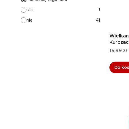
tak
1
nie
41
Wielkan
Kurczacz
Cena
15,99 zł
Do ko