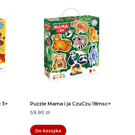
 3+
Puzzle Mama i ja CzuCzu 18msc+
Cena
59,90 zł
Do koszyka