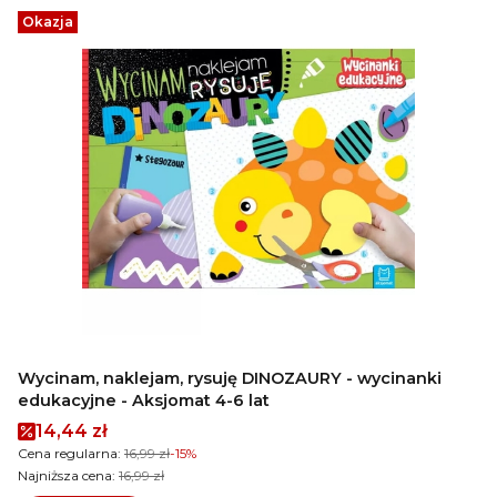
Okazja
Wycinam, naklejam, rysuję DINOZAURY - wycinanki
edukacyjne - Aksjomat 4-6 lat
Cena promocyjna
14,44 zł
Cena regularna:
16,99 zł
-15%
Najniższa cena:
16,99 zł