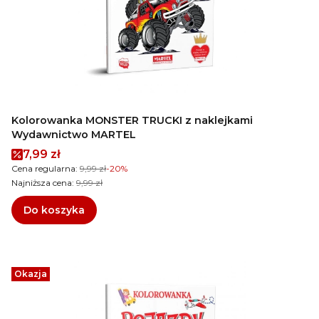
Kolorowanka MONSTER TRUCKI z naklejkami
Wydawnictwo MARTEL
Cena promocyjna
7,99 zł
Cena regularna:
9,99 zł
-20%
Najniższa cena:
9,99 zł
Do koszyka
Okazja