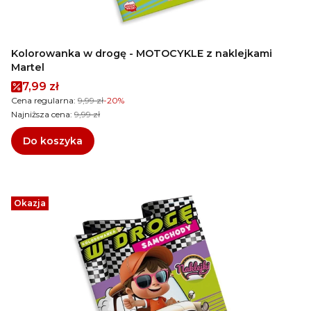
Kolorowanka w drogę - MOTOCYKLE z naklejkami
Martel
Cena promocyjna
7,99 zł
Cena regularna:
9,99 zł
-20%
Najniższa cena:
9,99 zł
Do koszyka
Okazja