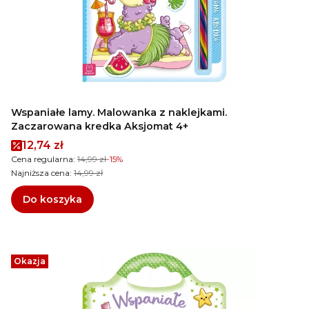
Wspaniałe lamy. Malowanka z naklejkami.
Zaczarowana kredka Aksjomat 4+
Cena promocyjna
12,74 zł
Cena regularna:
14,99 zł
-15%
Najniższa cena:
14,99 zł
Do koszyka
Okazja