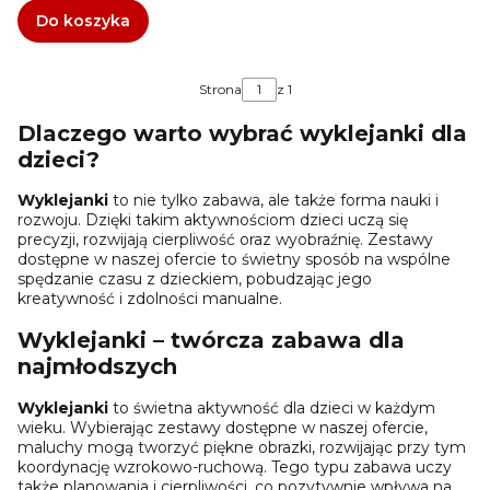
Do koszyka
Strona
z 1
Dlaczego warto wybrać wyklejanki dla
dzieci?
Wyklejanki
to nie tylko zabawa, ale także forma nauki i
rozwoju. Dzięki takim aktywnościom dzieci uczą się
precyzji, rozwijają cierpliwość oraz wyobraźnię. Zestawy
dostępne w naszej ofercie to świetny sposób na wspólne
spędzanie czasu z dzieckiem, pobudzając jego
kreatywność i zdolności manualne.
Wyklejanki – twórcza zabawa dla
najmłodszych
Wyklejanki
to świetna aktywność dla dzieci w każdym
wieku. Wybierając zestawy dostępne w naszej ofercie,
maluchy mogą tworzyć piękne obrazki, rozwijając przy tym
koordynację wzrokowo-ruchową. Tego typu zabawa uczy
także planowania i cierpliwości, co pozytywnie wpływa na