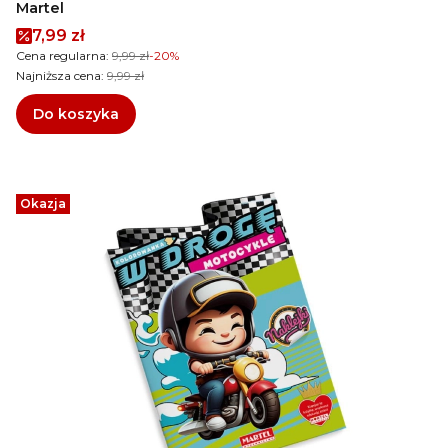
Martel
Cena promocyjna
7,99 zł
Cena regularna:
9,99 zł
-20%
Najniższa cena:
9,99 zł
Do koszyka
Okazja