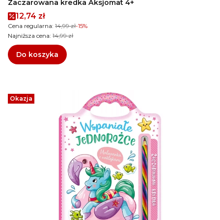
Zaczarowana kredka Aksjomat 4+
Cena promocyjna
12,74 zł
Cena regularna:
14,99 zł
-15%
Najniższa cena:
14,99 zł
Do koszyka
Okazja