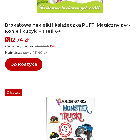
Brokatowe naklejki i książeczka PUFF! Magiczny pył -
Konie i kucyki - Trefl 6+
Cena promocyjna
12,74 zł
Cena regularna:
14,99 zł
-15%
Najniższa cena:
13,49 zł
Do koszyka
Okazja