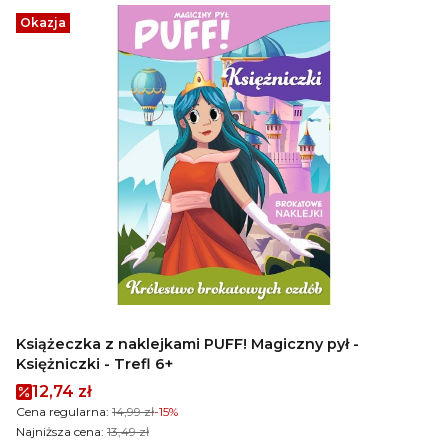
Okazja
Książeczka z naklejkami PUFF! Magiczny pył -
Księżniczki - Trefl 6+
Cena promocyjna
12,74 zł
Cena regularna:
14,99 zł
-15%
Najniższa cena:
13,49 zł