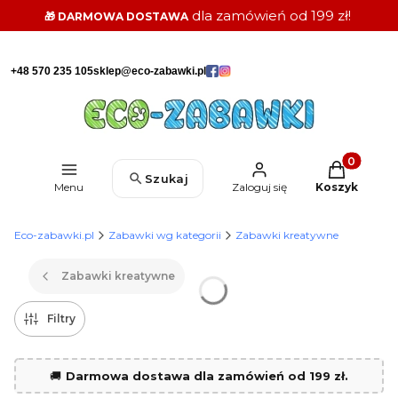
dla zamówień od 199 zł!
🎁 DARMOWA DOSTAWA
+48 570 235 105
sklep@eco-zabawki.pl
Produkty w k
Szukaj
Menu
Zaloguj się
Koszyk
Eco-zabawki.pl
Zabawki wg kategorii
Zabawki kreatywne
Zabawki kreatywne
Filtry
🚚
Darmowa dostawa dla zamówień od 199 zł.