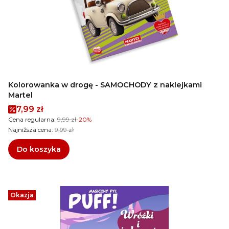
Kolorowanka w drogę - SAMOCHODY z naklejkami
Martel
Cena promocyjna
7,99 zł
Cena regularna:
9,99 zł
-20%
Najniższa cena:
9,99 zł
Do koszyka
Okazja