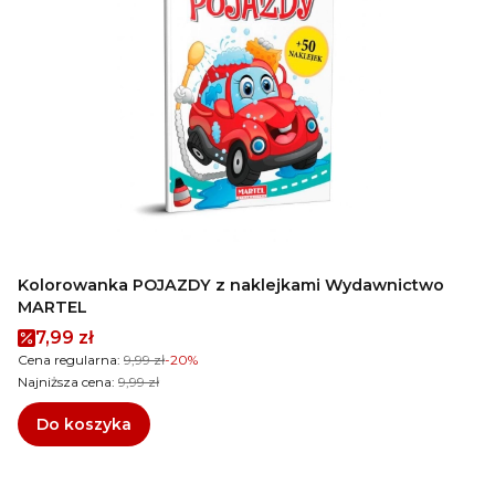
Kolorowanka POJAZDY z naklejkami Wydawnictwo
MARTEL
Cena promocyjna
7,99 zł
Cena regularna:
9,99 zł
-20%
Najniższa cena:
9,99 zł
Do koszyka