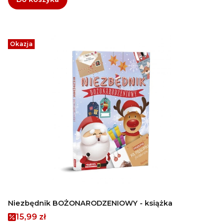
Okazja
Niezbędnik BOŻONARODZENIOWY - książka
Cena promocyjna
15,99 zł