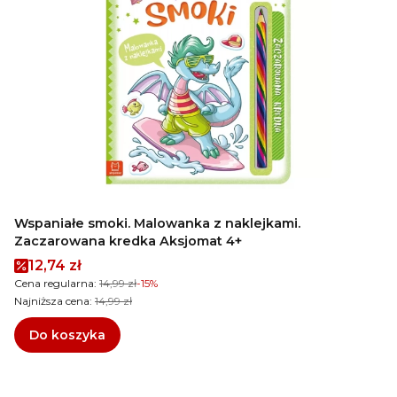
Wspaniałe smoki. Malowanka z naklejkami.
Zaczarowana kredka Aksjomat 4+
Cena promocyjna
12,74 zł
Cena regularna:
14,99 zł
-15%
Najniższa cena:
14,99 zł
Do koszyka