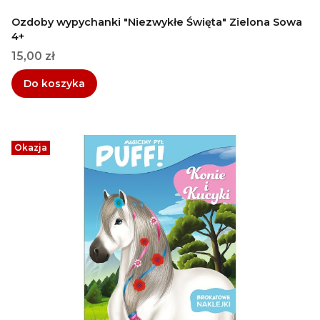
Ozdoby wypychanki "Niezwykłe Święta" Zielona Sowa
4+
Cena
15,00 zł
Do koszyka
Okazja