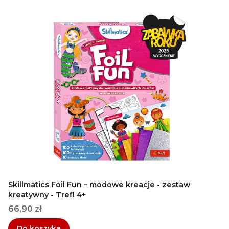
Skillmatics Foil Fun – modowe kreacje - zestaw
kreatywny - Trefl 4+
Cena
66,90 zł
Do koszyka