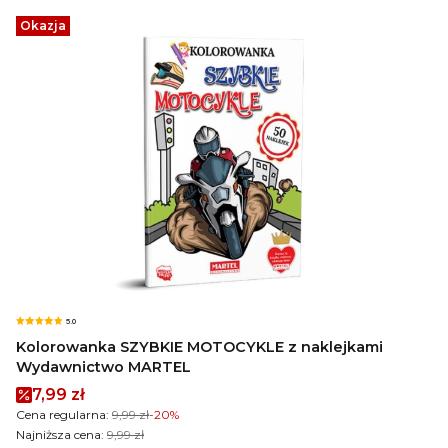
Okazja
5.0
Kolorowanka SZYBKIE MOTOCYKLE z naklejkami
Wydawnictwo MARTEL
Cena promocyjna
7,99 zł
Cena regularna:
9,99 zł
-20%
Najniższa cena:
9,99 zł