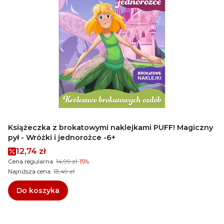
Książeczka z brokatowymi naklejkami PUFF! Magiczny
pył - Wróżki i jednorożce -6+
Cena promocyjna
12,74 zł
Cena regularna:
14,99 zł
-15%
Najniższa cena:
13,49 zł
Do koszyka