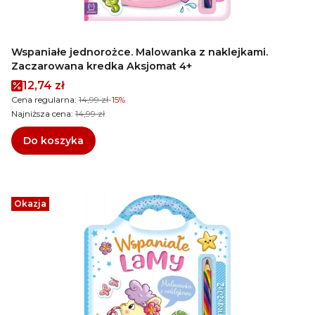
Wspaniałe jednorożce. Malowanka z naklejkami.
Zaczarowana kredka Aksjomat 4+
Cena promocyjna
12,74 zł
Cena regularna:
14,99 zł
-15%
Najniższa cena:
14,99 zł
Do koszyka
Okazja