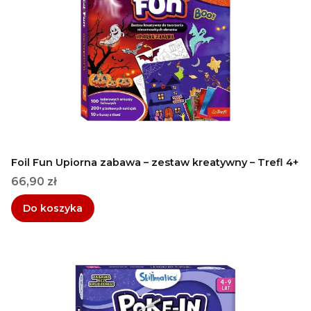
Foil Fun Upiorna zabawa – zestaw kreatywny – Trefl 4+
Cena
66,90 zł
Do koszyka