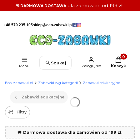
dla zamówień od 199 zł!
🎁 DARMOWA DOSTAWA
+48 570 235 105
sklep@eco-zabawki.pl
Produkty w k
Szukaj
Menu
Zaloguj się
Koszyk
Eco-zabawki.pl
Zabawki wg kategorii
Zabawki edukacyjne
Zabawki edukacyjne
Filtry
🚚
Darmowa dostawa dla zamówień od 199 zł.