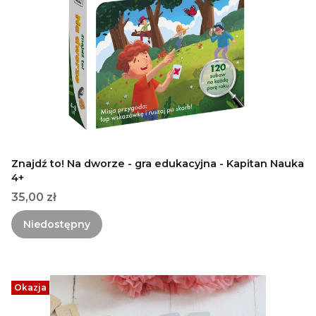
Znajdź to! Na dworze - gra edukacyjna - Kapitan Nauka
4+
Cena
35,00 zł
Niedostępny
Okazja