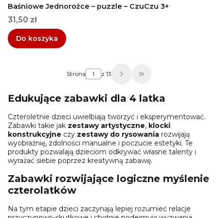
Baśniowe Jednorożce – puzzle – CzuCzu 3+
Cena
31,50 zł
Do koszyka
Strona
z 13
Przejdź do ostatniej
Edukujące zabawki dla 4 latka
Czteroletnie dzieci uwielbiają tworzyć i eksperymentować.
Zabawki takie jak
zestawy artystyczne
,
klocki
konstrukcyjne
czy
zestawy do rysowania
rozwijają
wyobraźnię, zdolności manualne i poczucie estetyki. Te
produkty pozwalają dzieciom odkrywać własne talenty i
wyrażać siebie poprzez kreatywną zabawę.
Zabawki rozwijające logiczne myślenie
czterolatków
Na tym etapie dzieci zaczynają lepiej rozumieć relacje
przyczynowo-skutkowe i chętnie podejmują wyzwania