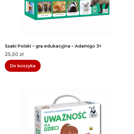
Ssaki Polski – gra edukacyjna – Adamigo 3+
Cena
25,50 zł
Do koszyka