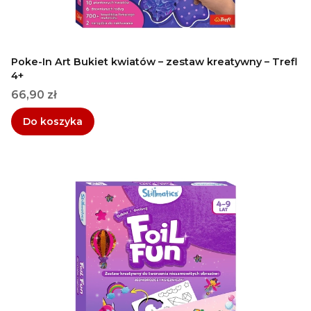
Poke-In Art Bukiet kwiatów – zestaw kreatywny – Trefl
4+
Cena
66,90 zł
Do koszyka