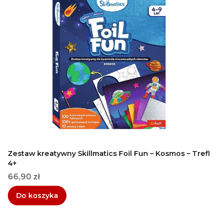
Zestaw kreatywny Skillmatics Foil Fun – Kosmos – Trefl
4+
Cena
66,90 zł
Do koszyka