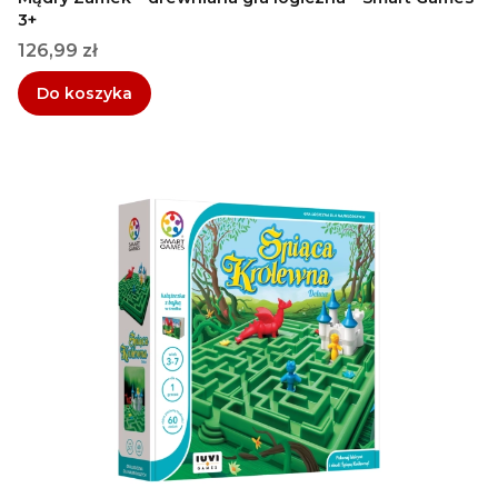
3+
Cena
126,99 zł
Do koszyka