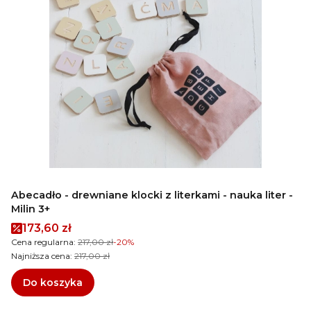
Abecadło - drewniane klocki z literkami - nauka liter -
Milin 3+
Cena promocyjna
173,60 zł
Cena regularna:
217,00 zł
-20%
Najniższa cena:
217,00 zł
Do koszyka