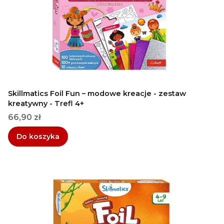
Skillmatics Foil Fun – modowe kreacje - zestaw
kreatywny - Trefl 4+
Cena
66,90 zł
Do koszyka