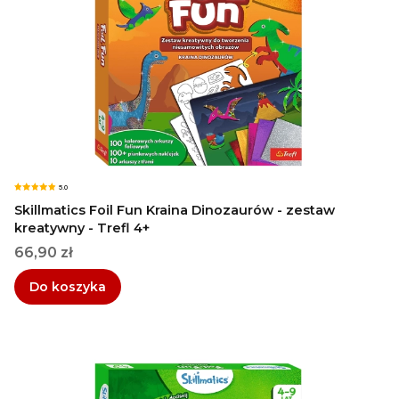
5.0
Skillmatics Foil Fun Kraina Dinozaurów - zestaw
kreatywny - Trefl 4+
Cena
66,90 zł
Do koszyka