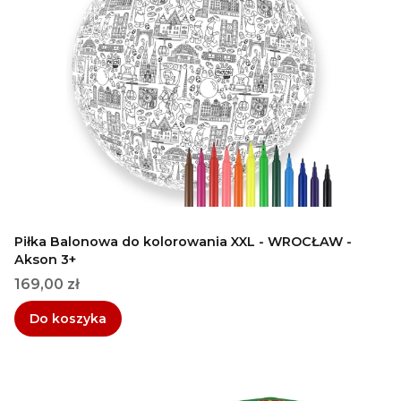
Piłka Balonowa do kolorowania XXL - WROCŁAW -
Akson 3+
Cena
169,00 zł
Do koszyka