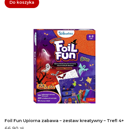
Do koszyka
Foil Fun Upiorna zabawa – zestaw kreatywny – Trefl 4+
Cena
66,90 zł