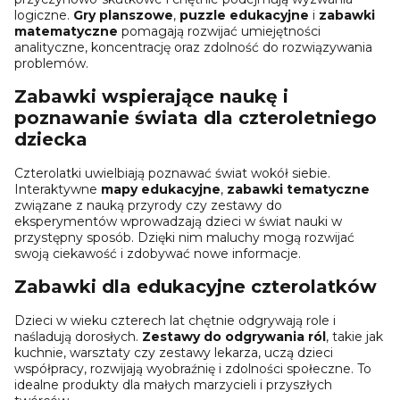
logiczne.
Gry planszowe
,
puzzle edukacyjne
i
zabawki
matematyczne
pomagają rozwijać umiejętności
analityczne, koncentrację oraz zdolność do rozwiązywania
problemów.
Zabawki wspierające naukę i
poznawanie świata dla czteroletniego
dziecka
Czterolatki uwielbiają poznawać świat wokół siebie.
Interaktywne
mapy edukacyjne
,
zabawki tematyczne
związane z nauką przyrody czy zestawy do
eksperymentów wprowadzają dzieci w świat nauki w
przystępny sposób. Dzięki nim maluchy mogą rozwijać
swoją ciekawość i zdobywać nowe informacje.
Zabawki dla edukacyjne czterolatków
Dzieci w wieku czterech lat chętnie odgrywają role i
naśladują dorosłych.
Zestawy do odgrywania ról
, takie jak
kuchnie, warsztaty czy zestawy lekarza, uczą dzieci
współpracy, rozwijają wyobraźnię i zdolności społeczne. To
idealne produkty dla małych marzycieli i przyszłych