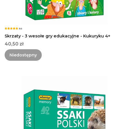
5.0
Skrzaty - 3 wesołe gry edukacyjne - Kukuryku 4+
Cena
40,50 zł
Niedostępny