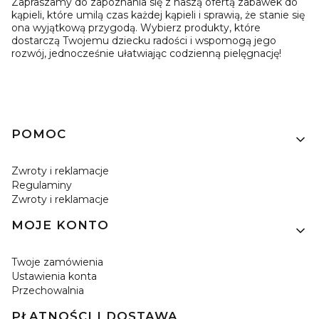
Zapraszamy do zapoznania się z naszą ofertą zabawek do
kąpieli, które umilą czas każdej kąpieli i sprawią, że stanie się
ona wyjątkową przygodą. Wybierz produkty, które
dostarczą Twojemu dziecku radości i wspomogą jego
rozwój, jednocześnie ułatwiając codzienną pielęgnację!
Linki w stopce
POMOC
Zwroty i reklamacje
Regulaminy
Zwroty i reklamacje
MOJE KONTO
Twoje zamówienia
Ustawienia konta
Przechowalnia
PŁATNOŚCI I DOSTAWA