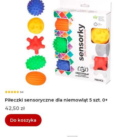
5.0
Piłeczki sensoryczne dla niemowląt 5 szt. 0+
Cena
42,50 zł
Do koszyka