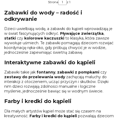
Strona
z 1
Zabawki do wody – radość i
odkrywanie
Dzieci uwielbiają wodę, a zabawki do kąpieli wprowadzają je
w świat fascynujących odkryć.
Pływające zwierzątka
,
statki
czy
kolorowe kaczuszki
to klasyka, która zawsze
wywołuje uśmiech. Te zabawki pomagają dzieciom rozwijać
koordynację ręka-oko, gdy próbują chwycić je w wodzie,
jednocześnie zapewniając świetną zabawę.
Interaktywne zabawki do kąpieli
Zabawki takie jak
fontanny
,
zabawki z pompkami
czy
zestawy do przelewania wody
zachęcają maluchy do
interakcji z otoczeniem, ucząc przyczyn i skutków. Dzięki
nim dzieci rozwijają zdolności manualne i logiczne
myślenie, jednocześnie bawiąc się w wodnym świecie.
Farby i kredki do kąpieli
Dla małych artystów kąpiel może stać się czasem na
kreatywność.
Farby i kredki do kąpieli
pozwalają dzieciom