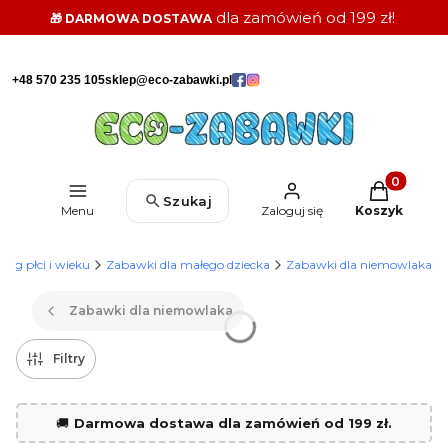
dla zamówień od 199 zł!
🎁 DARMOWA DOSTAWA
+48 570 235 105
sklep@eco-zabawki.pl
Produkty w k
Szukaj
Menu
Zaloguj się
Koszyk
wg płci i wieku
Zabawki dla małego dziecka
Zabawki dla niemowlaka
Zabawki dla niemowlaka
Filtry
🚚
Darmowa dostawa dla zamówień od 199 zł.