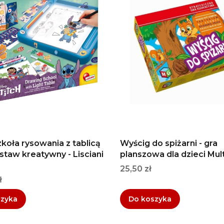
zkoła rysowania z tablicą
Wyścig do spiżarni - gra
staw kreatywny - Lisciani
planszowa dla dzieci Mul
Cena
25,50 zł
ł
szyka
Do koszyka