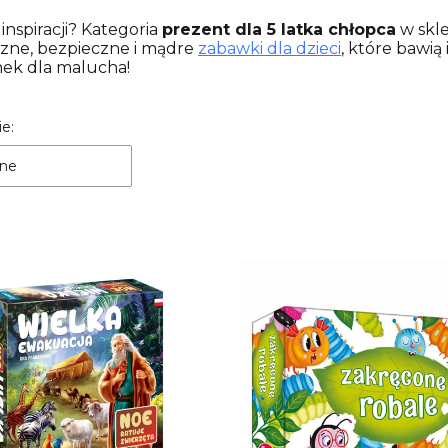
inspiracji? Kategoria
prezent dla 5 latka chłopca
w skle
czne, bezpieczne i mądre
zabawki dla dzieci
, które bawią
ek dla malucha!
a produktów
e:
ne