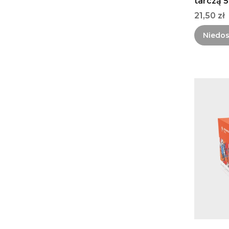
tarczą 5
Cena
21,50 zł
Niedo