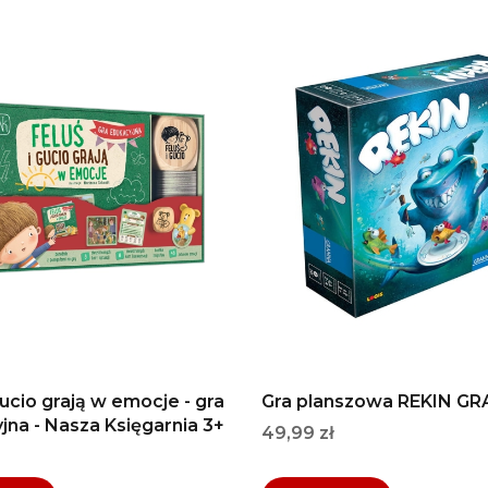
Gucio grają w emocje - gra
Gra planszowa REKIN G
jna - Nasza Księgarnia 3+
Cena
49,99 zł