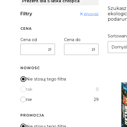
Prezent dla 5 latka chłopca
Szukasz 
Filtry
ekologi
Wyczyść
podarun
CENA
List
Sortowani
Cena od
Cena do
Domyśl
zł
zł
NOWOŚĆ
Nie stosuj tego filtra
tak
0
nie
29
PROMOCJA
Nie stosuj tego filtra