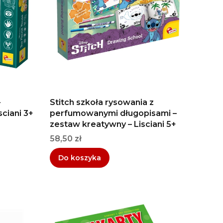
–
Stitch szkoła rysowania z
ciani 3+
perfumowanymi długopisami –
zestaw kreatywny – Lisciani 5+
Cena
58,50 zł
Do koszyka