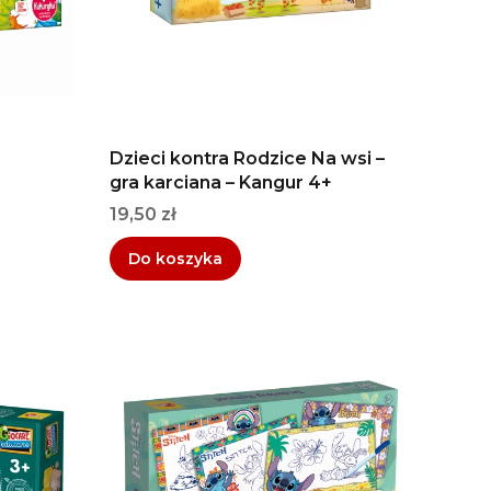
Dzieci kontra Rodzice Na wsi –
gra karciana – Kangur 4+
Cena
19,50 zł
Do koszyka