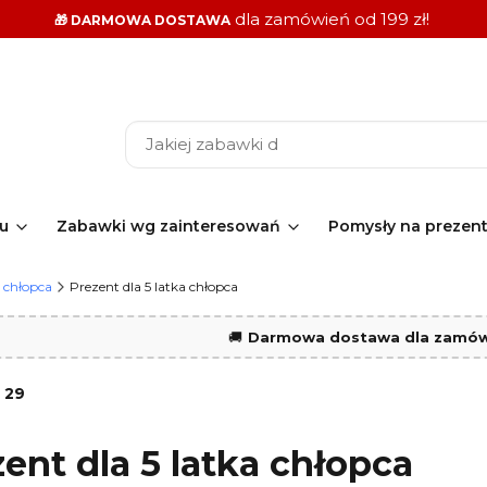
dla zamówień od 199 zł!
🎁 DARMOWA DOSTAWA
ku
Zabawki wg zainteresowań
Pomysły na prezen
 chłopca
Prezent dla 5 latka chłopca
🚚
Darmowa dostawa dla zamówi
:
29
ent dla 5 latka chłopca