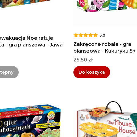
5.0
ewakuacja Noe ratuje
Zakręcone robale - gra
ta - gra planszowa - Jawa
planszowa - Kukuryku 5+
Cena
25,50 zł
stępny
Do koszyka