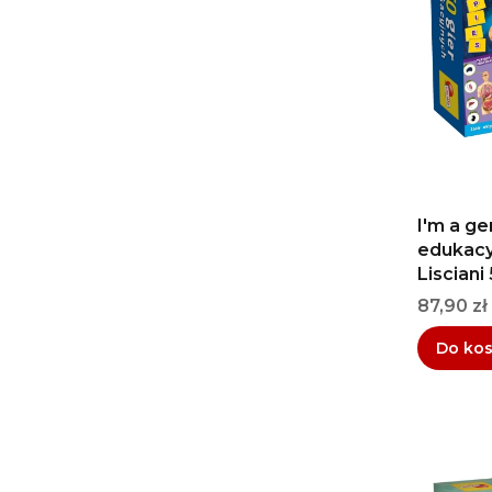
I'm a ge
edukacy
Lisciani
Cena
87,90 zł
Do ko