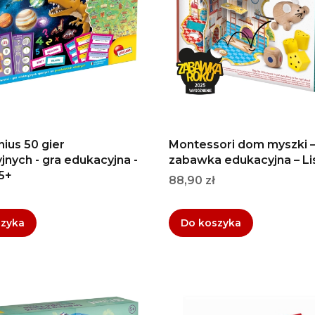
nius 50 gier
Montessori dom myszki 
jnych - gra edukacyjna -
zabawka edukacyjna – Lis
 5+
Cena
88,90 zł
szyka
Do koszyka