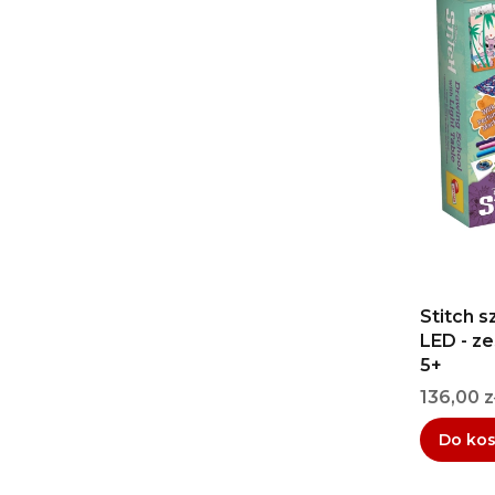
Stitch s
LED - ze
5+
Cena
136,00 z
Do ko