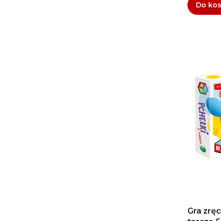
Do ko
Gra zrę