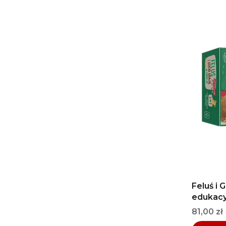
Feluś i 
edukacy
Cena
81,00 zł