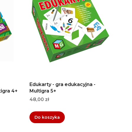
Edukarty - gra edukacyjna -
tigra 4+
Multigra 5+
Cena
48,00 zł
Do koszyka