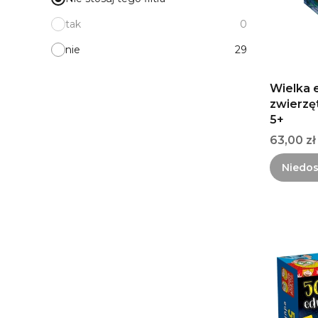
tak
0
nie
29
Wielka 
zwierzę
5+
Cena
63,00 zł
Niedo