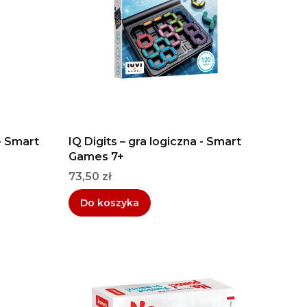
- Smart
IQ Digits – gra logiczna - Smart
Games 7+
Cena
73,50 zł
Do koszyka