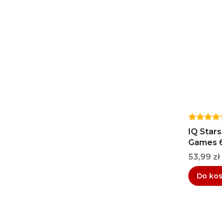
IQ Stars
Games 
Cena
53,99 zł
Do ko