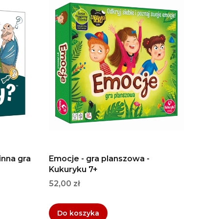
inna gra
Emocje - gra planszowa -
Kukuryku 7+
Cena
52,00 zł
Do koszyka