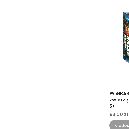
Wielka 
zwierzę
5+
Cena
63,00 zł
Niedo