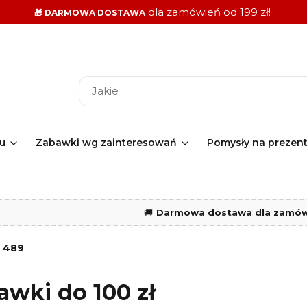
dla zamówień od 199 zł!
🎁 DARMOWA DOSTAWA
ku
Zabawki wg zainteresowań
Pomysły na prezen
🚚
Darmowa dostawa dla zamówi
:
489
awki do 100 zł