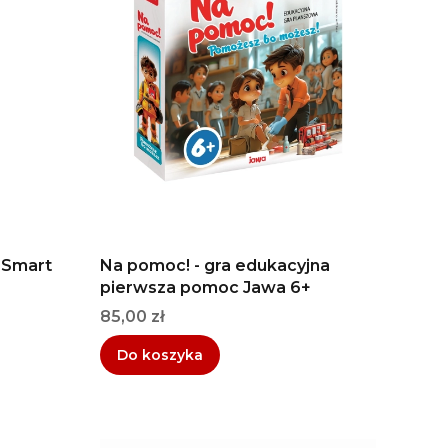
- Smart
Na pomoc! - gra edukacyjna
pierwsza pomoc Jawa 6+
Cena
85,00 zł
Do koszyka