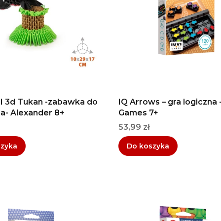
 3d Tukan -zabawka do
IQ Arrows – gra logiczna 
ia- Alexander 8+
Games 7+
Cena
53,99 zł
szyka
Do koszyka