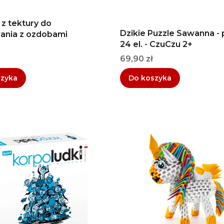
 z tektury do
Dzikie Puzzle Sawanna - 
ania z ozdobami
24 el. - CzuCzu 2+
Cena
69,90 zł
szyka
Do koszyka