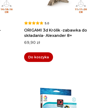
5.0
-
ORIGAMI 3d Królik -zabawka do
składania- Alexander 8+
Cena
69,90 zł
Do koszyka