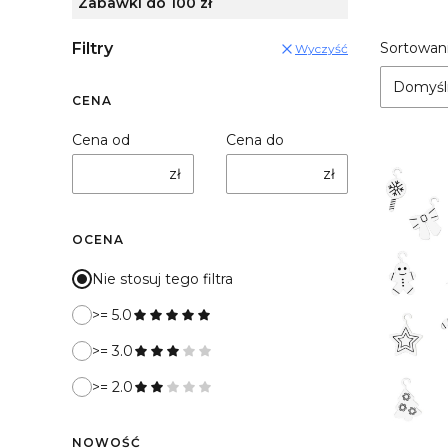
Zabawki do 100 zł
List
Filtry
Sortowani
Wyczyść
Domyśl
CENA
Cena od
Cena do
zł
zł
OCENA
Nie stosuj tego filtra
>= 5.0
>= 3.0
>= 2.0
NOWOŚĆ