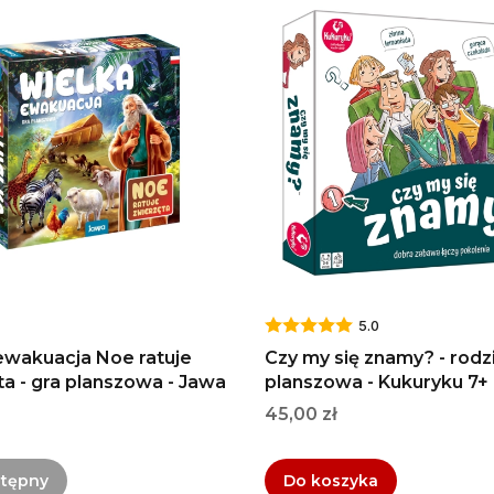
5.0
ewakuacja Noe ratuje
Czy my się znamy? - rodz
ta - gra planszowa - Jawa
planszowa - Kukuryku 7+
Cena
45,00 zł
stępny
Do koszyka