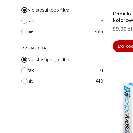
Nie stosuj tego filtra
Choinka
kolorow
tak
5
Cena
59,90 zł
nie
484
Do ko
PROMOCJA
Nie stosuj tego filtra
tak
71
nie
418