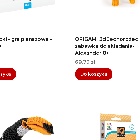
ki - gra planszowa -
ORIGAMI 3d Jednorożec 
+
zabawka do składania-
Alexander 8+
Cena
69,70 zł
szyka
Do koszyka