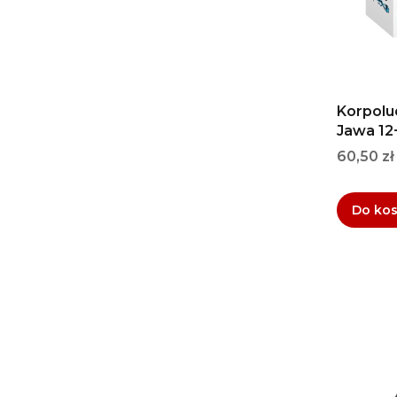
Korpolud
Jawa 12
Cena
60,50 zł
Do ko