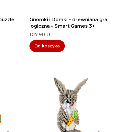
puzzle
Gnomki i Domki – drewniana gra
logiczna – Smart Games 3+
Cena
107,90 zł
Do koszyka