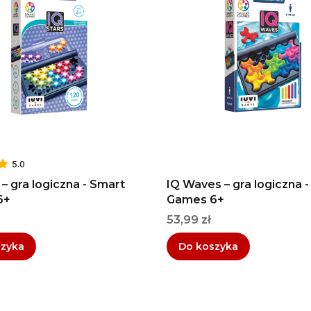
5.0
 – gra logiczna - Smart
IQ Waves – gra logiczna 
6+
Games 6+
Cena
53,99 zł
szyka
Do koszyka