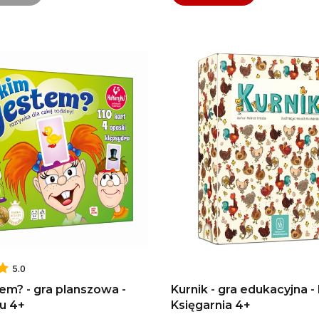
5.0
em? - gra planszowa -
Kurnik - gra edukacyjna -
u 4+​
Księgarnia 4+