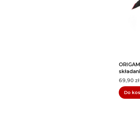
ORIGAMI
składan
Cena
69,90 zł
Do ko