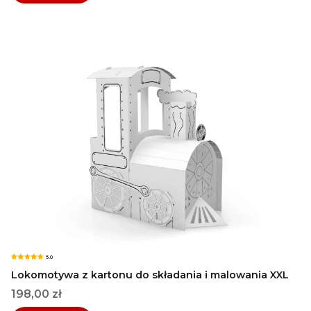
5.0
Lokomotywa z kartonu do składania i malowania XXL
Cena
198,00 zł