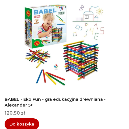
BABEL - Eko Fun - gra edukacyjna drewniana -
Alexander 5+
Cena
120,50 zł
Do koszyka