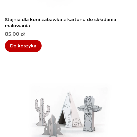
Stajnia dla koni zabawka z kartonu do składania i
malowania
Cena
85,00 zł
Do koszyka