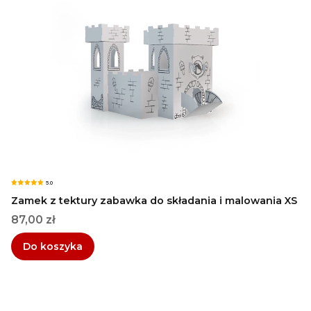
5.0
Zamek z tektury zabawka do składania i malowania XS
Cena
87,00 zł
Do koszyka