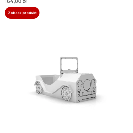
Cena
164,00 zł
Zobacz produkt