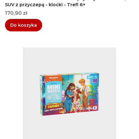
SUV z przyczepą - klocki - Trefl 6+
Cena
170,90 zł
Do koszyka