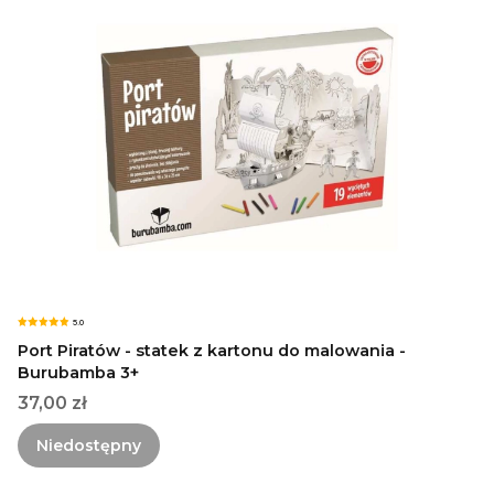
5.0
Port Piratów - statek z kartonu do malowania -
Burubamba 3+
Cena
37,00 zł
Niedostępny