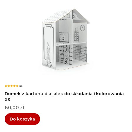
5.0
Domek z kartonu dla lalek do składania i kolorowania
XS
Cena
60,00 zł
Do koszyka