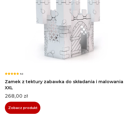
5.0
Zamek z tektury zabawka do składania i malowania
XXL
Cena
268,00 zł
Zobacz produkt