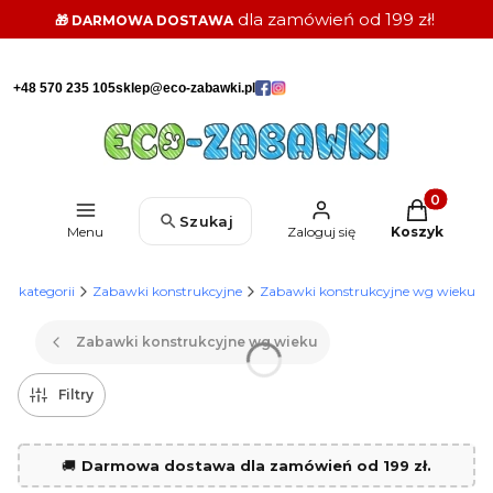
dla zamówień od 199 zł!
🎁 DARMOWA DOSTAWA
+48 570 235 105
sklep@eco-zabawki.pl
Produkty w k
Szukaj
Menu
Zaloguj się
Koszyk
g kategorii
Zabawki konstrukcyjne
Zabawki konstrukcyjne wg wieku
Zabawki konstrukcyjne wg wieku
Filtry
🚚
Darmowa dostawa dla zamówień od 199 zł.