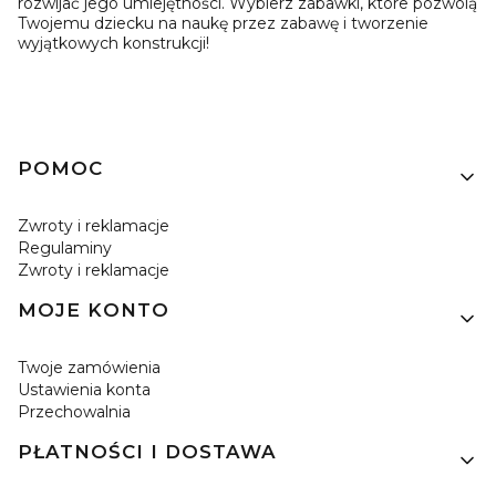
rozwijać jego umiejętności. Wybierz zabawki, które pozwolą
Twojemu dziecku na naukę przez zabawę i tworzenie
wyjątkowych konstrukcji!
Linki w stopce
POMOC
Zwroty i reklamacje
Regulaminy
Zwroty i reklamacje
MOJE KONTO
Twoje zamówienia
Ustawienia konta
Przechowalnia
PŁATNOŚCI I DOSTAWA