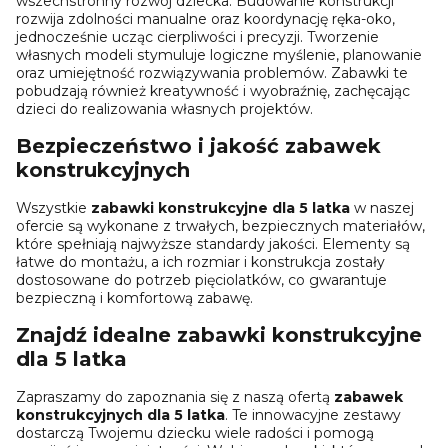
wszechstronny rozwój dziecka. Budowanie konstrukcji
rozwija zdolności manualne oraz koordynację ręka-oko,
jednocześnie ucząc cierpliwości i precyzji. Tworzenie
własnych modeli stymuluje logiczne myślenie, planowanie
oraz umiejętność rozwiązywania problemów. Zabawki te
pobudzają również kreatywność i wyobraźnię, zachęcając
dzieci do realizowania własnych projektów.
Bezpieczeństwo i jakość zabawek
konstrukcyjnych
Wszystkie
zabawki konstrukcyjne dla 5 latka
w naszej
ofercie są wykonane z trwałych, bezpiecznych materiałów,
które spełniają najwyższe standardy jakości. Elementy są
łatwe do montażu, a ich rozmiar i konstrukcja zostały
dostosowane do potrzeb pięciolatków, co gwarantuje
bezpieczną i komfortową zabawę.
Znajdź idealne zabawki konstrukcyjne
dla 5 latka
Zapraszamy do zapoznania się z naszą ofertą
zabawek
konstrukcyjnych dla 5 latka
. Te innowacyjne zestawy
dostarczą Twojemu dziecku wiele radości i pomogą