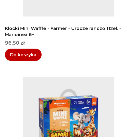
Klocki Mini Waffle - Farmer - Urocze ranczo 112el. -
Marioinex 6+
Cena
96,50 zł
Do koszyka