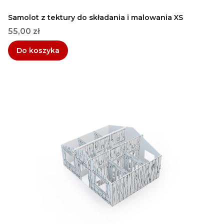
Samolot z tektury do składania i malowania XS
Cena
55,00 zł
Do koszyka