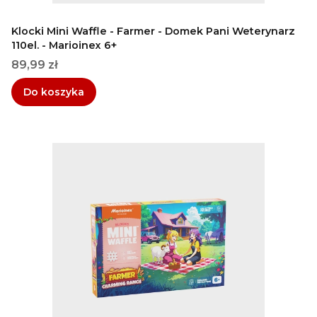
Klocki Mini Waffle - Farmer - Domek Pani Weterynarz
110el. - Marioinex 6+
Cena
89,99 zł
Do koszyka