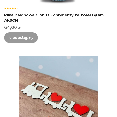
5.0
Piłka Balonowa Globus Kontynenty ze zwierzętami –
AKSON
Cena
64,00 zł
Niedostępny