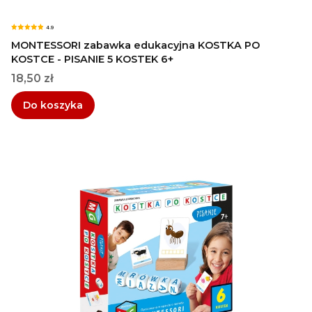
4.9
MONTESSORI zabawka edukacyjna KOSTKA PO
KOSTCE - PISANIE 5 KOSTEK 6+
Cena
18,50 zł
Do koszyka