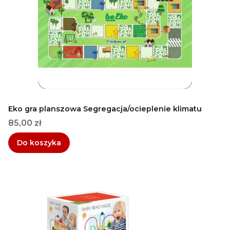
Eko gra planszowa Segregacja/ocieplenie klimatu
Cena
85,00 zł
Do koszyka