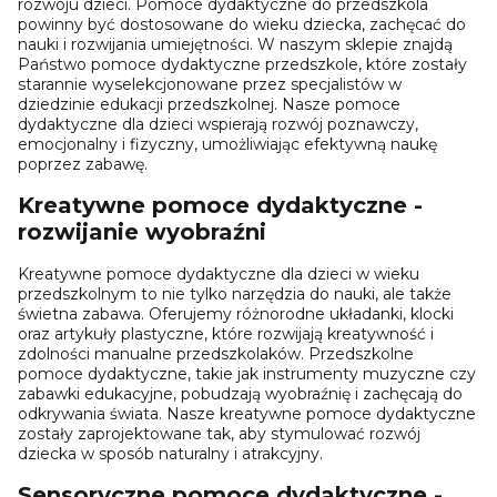
rozwoju dzieci. Pomoce dydaktyczne do przedszkola
powinny być dostosowane do wieku dziecka, zachęcać do
nauki i rozwijania umiejętności. W naszym sklepie znajdą
Państwo pomoce dydaktyczne przedszkole, które zostały
starannie wyselekcjonowane przez specjalistów w
dziedzinie edukacji przedszkolnej. Nasze pomoce
dydaktyczne dla dzieci wspierają rozwój poznawczy,
emocjonalny i fizyczny, umożliwiając efektywną naukę
poprzez zabawę.
Kreatywne pomoce dydaktyczne -
rozwijanie wyobraźni
Kreatywne pomoce dydaktyczne dla dzieci w wieku
przedszkolnym to nie tylko narzędzia do nauki, ale także
świetna zabawa. Oferujemy różnorodne układanki, klocki
oraz artykuły plastyczne, które rozwijają kreatywność i
zdolności manualne przedszkolaków. Przedszkolne
pomoce dydaktyczne, takie jak instrumenty muzyczne czy
zabawki edukacyjne, pobudzają wyobraźnię i zachęcają do
odkrywania świata. Nasze kreatywne pomoce dydaktyczne
zostały zaprojektowane tak, aby stymulować rozwój
dziecka w sposób naturalny i atrakcyjny.
Sensoryczne pomoce dydaktyczne -