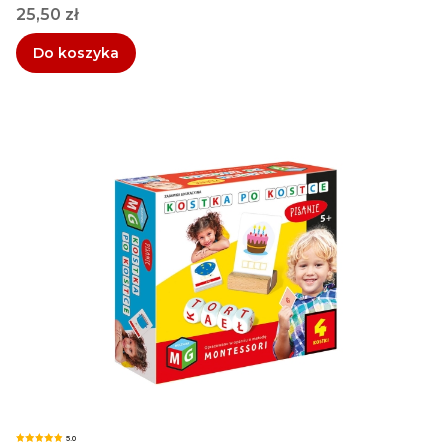
Cena
25,50 zł
Do koszyka
5.0