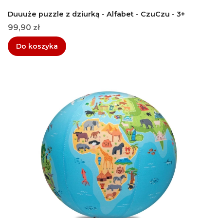
Duuuże puzzle z dziurką - Alfabet - CzuCzu - 3+
Cena
99,90 zł
Do koszyka