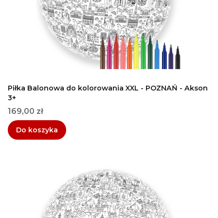
Piłka Balonowa do kolorowania XXL - POZNAŃ - Akson
3+
Cena
169,00 zł
Do koszyka