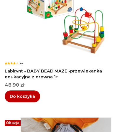
4.0
Labirynt - BABY BEAD MAZE -przewlekanka
edukacyjna z drewna 1+
Cena
48,90 zł
Do koszyka
Okazja