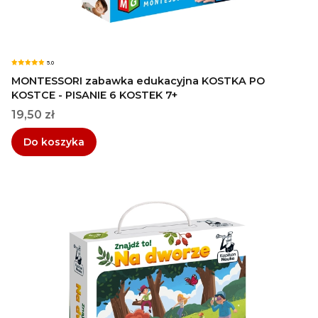
5.0
MONTESSORI zabawka edukacyjna KOSTKA PO
KOSTCE - PISANIE 6 KOSTEK 7+
Cena
19,50 zł
Do koszyka