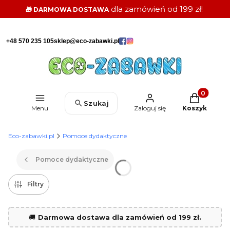
dla zamówień od 199 zł!
🎁 DARMOWA DOSTAWA
+48 570 235 105
sklep@eco-zabawki.pl
Produkty w k
Szukaj
Menu
Zaloguj się
Koszyk
Eco-zabawki.pl
Pomoce dydaktyczne
Pomoce dydaktyczne
Filtry
🚚
Darmowa dostawa dla zamówień od 199 zł.