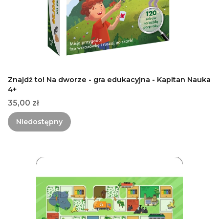
Znajdź to! Na dworze - gra edukacyjna - Kapitan Nauka
4+
Cena
35,00 zł
Niedostępny