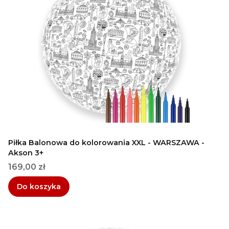
Piłka Balonowa do kolorowania XXL - WARSZAWA -
Akson 3+
Cena
169,00 zł
Do koszyka