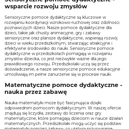
wsparcie rozwoju zmysłów
Sensoryczne pomoce dydaktyczne są kluczowe w
rozwijaniu koordynacji wzrokowo-ruchowej oraz zdolności
poznawczych dzieci. Nasze pomoce dydaktyczne dla
dzieci, takie jak chusty animacyjne, gry i zabawy
sensoryczne oraz plansze dydaktyczne, wspierają rozwój
dzieci w wieku przedszkolnym, stwarzając atrakcyjne i
efektywne środowisko do nauki. Sensoryczne pomoce
dydaktyczne w przedszkolach pomagają w rozwijaniu
zmysłów dziecka, co jest niezwykle ważne dla jego
prawidłowego rozwoju. Przedszkolaki uczą się przez
doświadczenie, a nasze sensoryczne pomoce edukacyjne
umożliwiają im pełne zanurzenie się w procesie nauki.
Matematyczne pomoce dydaktyczne -
nauka przez zabawę
Nauka matematyki może być fascynująca dzięki
odpowiednim pomocom dydaktycznym. W naszej ofercie
znajdują się liczydła, zestawy do liczenia oraz gry
matematyczne, które pomagają dzieciom w nauce działań
matematycznych. Przedszkolaki mogą uczyć się podstaw
matematyki poprzez zabawę, co ułatwia przyswajanie