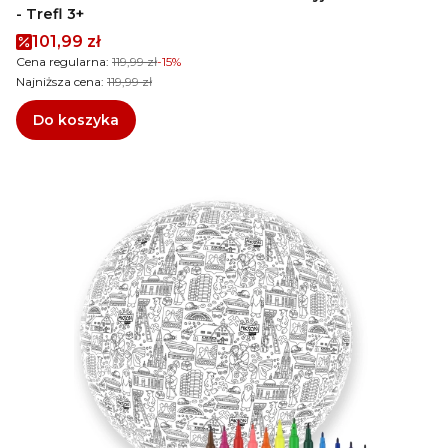
- Trefl 3+
Cena promocyjna
101,99 zł
Cena regularna:
119,99 zł
-15%
Najniższa cena:
119,99 zł
Do koszyka