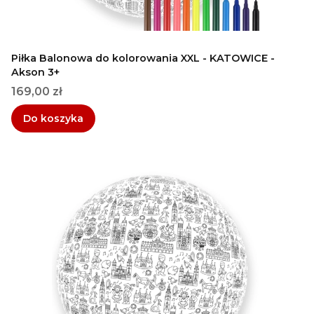
Piłka Balonowa do kolorowania XXL - KATOWICE -
Akson 3+
Cena
169,00 zł
Do koszyka