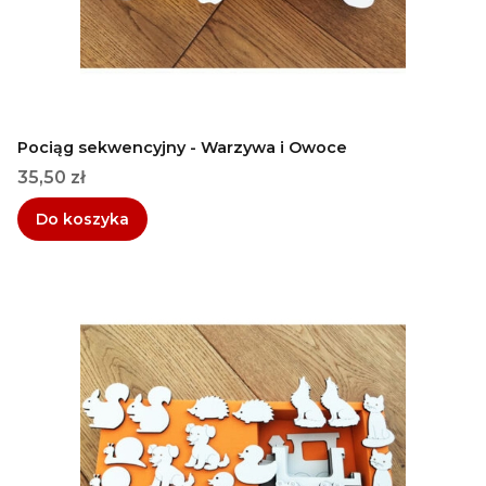
Pociąg sekwencyjny - Warzywa i Owoce
Cena
35,50 zł
Do koszyka