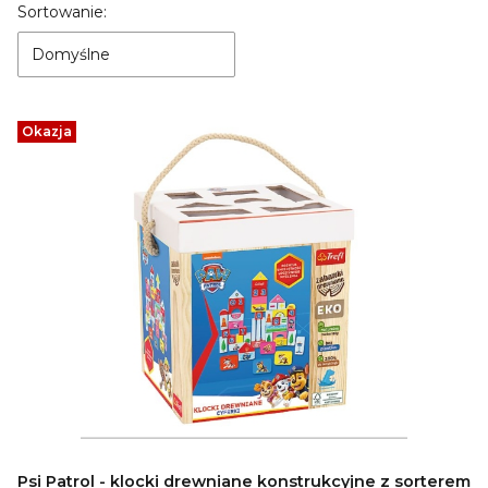
Lista produktów
Sortowanie:
Domyślne
Okazja
Psi Patrol - klocki drewniane konstrukcyjne z sorterem