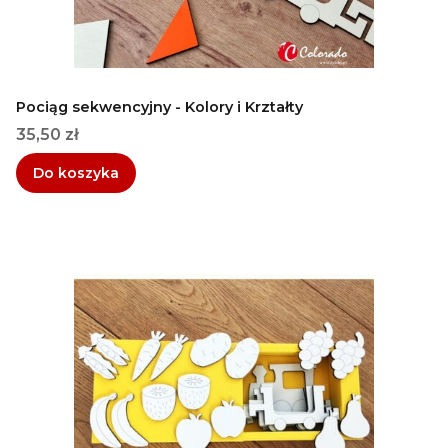
Pociąg sekwencyjny - Kolory i Krztałty
Cena
35,50 zł
Do koszyka