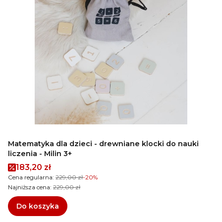
Matematyka dla dzieci - drewniane klocki do nauki
liczenia - Milin 3+
Cena promocyjna
183,20 zł
Cena regularna:
229,00 zł
-20%
Najniższa cena:
229,00 zł
Do koszyka