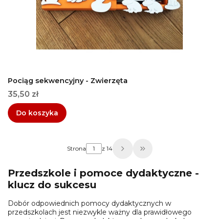
Pociąg sekwencyjny - Zwierzęta
Cena
35,50 zł
Do koszyka
Strona
z 14
Przejdź do ostatniej
Przedszkole i pomoce dydaktyczne -
klucz do sukcesu
Dobór odpowiednich pomocy dydaktycznych w
przedszkolach jest niezwykle ważny dla prawidłowego