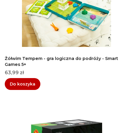
Żółwim Tempem - gra logiczna do podróży - Smart
Games 5+
Cena
63,99 zł
Do koszyka