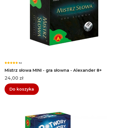
5.0
Mistrz słowa MINI - gra słowna - Alexander 8+
Cena
24,00 zł
Do koszyka