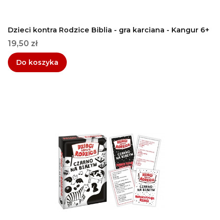
Dzieci kontra Rodzice Biblia - gra karciana - Kangur 6+
Cena
19,50 zł
Do koszyka