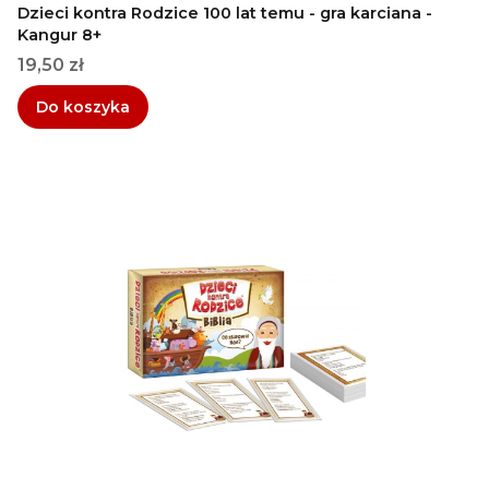
Dzieci kontra Rodzice 100 lat temu - gra karciana -
Kangur 8+
Cena
19,50 zł
Do koszyka