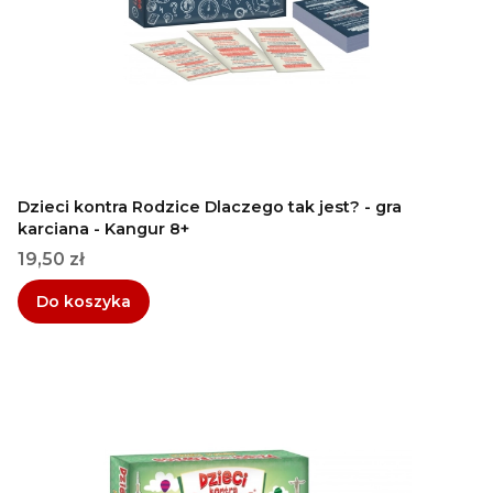
Dzieci kontra Rodzice Dlaczego tak jest? - gra
karciana - Kangur 8+
Cena
19,50 zł
Do koszyka