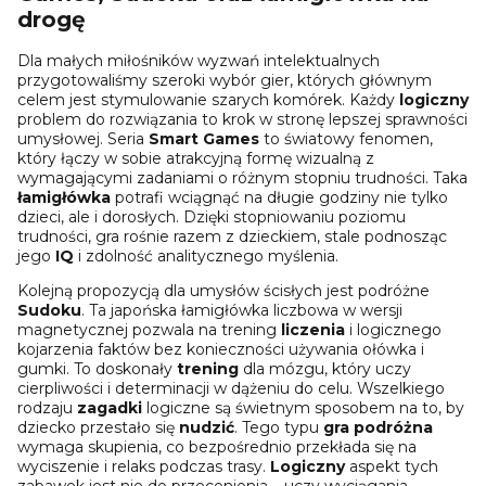
drogę
Dla małych miłośników wyzwań intelektualnych
przygotowaliśmy szeroki wybór gier, których głównym
celem jest stymulowanie szarych komórek. Każdy
logiczny
problem do rozwiązania to krok w stronę lepszej sprawności
umysłowej. Seria
Smart Games
to światowy fenomen,
który łączy w sobie atrakcyjną formę wizualną z
wymagającymi zadaniami o różnym stopniu trudności. Taka
łamigłówka
potrafi wciągnąć na długie godziny nie tylko
dzieci, ale i dorosłych. Dzięki stopniowaniu poziomu
trudności, gra rośnie razem z dzieckiem, stale podnosząc
jego
IQ
i zdolność analitycznego myślenia.
Kolejną propozycją dla umysłów ścisłych jest podróżne
Sudoku
. Ta japońska łamigłówka liczbowa w wersji
magnetycznej pozwala na trening
liczenia
i logicznego
kojarzenia faktów bez konieczności używania ołówka i
gumki. To doskonały
trening
dla mózgu, który uczy
cierpliwości i determinacji w dążeniu do celu. Wszelkiego
rodzaju
zagadki
logiczne są świetnym sposobem na to, by
dziecko przestało się
nudzić
. Tego typu
gra podróżna
wymaga skupienia, co bezpośrednio przekłada się na
wyciszenie i relaks podczas trasy.
Logiczny
aspekt tych
zabawek jest nie do przecenienia – uczy wyciągania