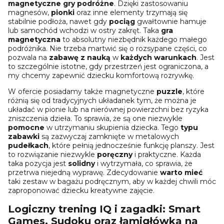
magnetyczne gry podróżne
. Dzięki zastosowaniu
magnesów,
pionki
oraz inne elementy trzymają się
stabilnie podłoża, nawet gdy
pociąg
gwałtownie hamuje
lub samochód wchodzi w ostry zakręt. Taka
gra
magnetyczna
to absolutny niezbędnik każdego małego
podróżnika. Nie trzeba martwić się o rozsypane części, co
pozwala na
zabawę z nauką
w
każdych warunkach
. Jest
to szczególnie istotne, gdy przestrzeń jest ograniczona, a
my chcemy zapewnić dziecku komfortową rozrywkę.
W ofercie posiadamy także magnetyczne
puzzle
, które
różnią się od tradycyjnych układanek tym, że można je
układać w pionie lub na nierównej powierzchni bez ryzyka
zniszczenia dzieła. To sprawia, że są one niezwykle
pomocne
w utrzymaniu skupienia dziecka. Tego
typu
zabawki
są zazwyczaj zamknięte w metalowych
pudełkach
, które pełnią jednocześnie funkcję planszy. Jest
to rozwiązanie niezwykle
poręczny
i praktyczne. Każda
taka pozycja jest
solidny
i wytrzymała, co sprawia, że
przetrwa niejedną wyprawę. Zdecydowanie
warto mieć
taki zestaw w bagażu podręcznym, aby w każdej chwili móc
zaproponować dziecku kreatywne zajęcie.
Logiczny
trening
IQ
i
zagadki
:
Smart
Games
,
Sudoku
oraz
łamigłówka
na