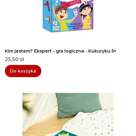
Kim jestem? Ekspert - gra logiczna - Kukuryku 5+
Cena
25,50 zł
Do koszyka