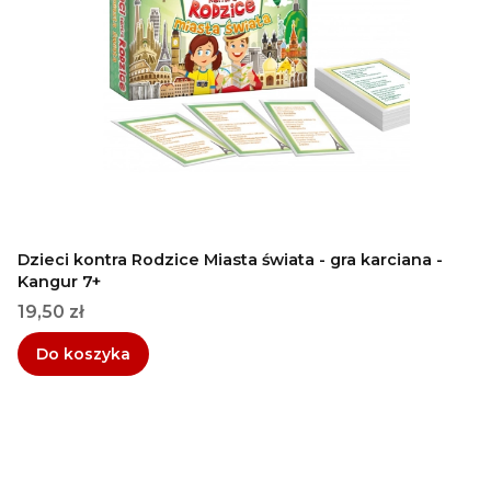
Dzieci kontra Rodzice Miasta świata - gra karciana -
Kangur 7+
Cena
19,50 zł
Do koszyka