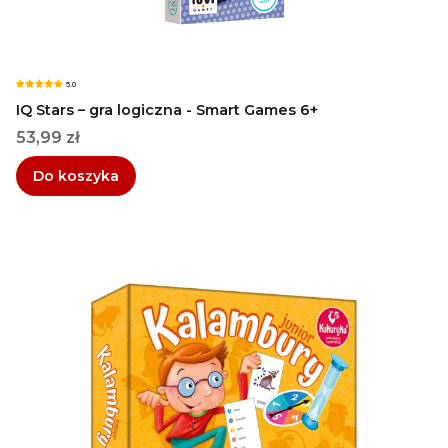
5.0
IQ Stars – gra logiczna - Smart Games 6+
Cena
53,99 zł
Do koszyka