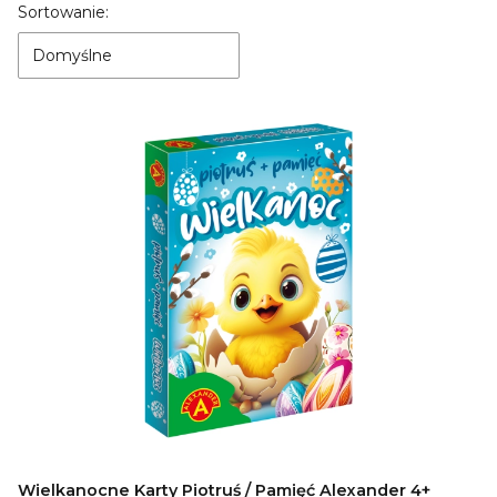
Lista produktów
Sortowanie:
Domyślne
Wielkanocne Karty Piotruś / Pamięć Alexander 4+