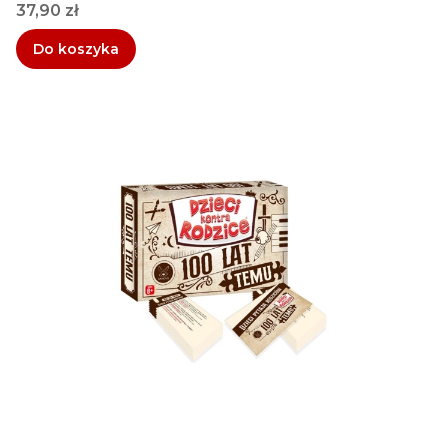
Cena
37,90 zł
Do koszyka