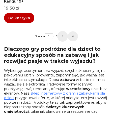
Kangur 9+
Cena
19,50 zł
Do koszyka
Strona
z 6
Przejdź do ostatniej 
Dlaczego
gry podróżne dla dzieci
to
edukacyjny
sposób na
zabawę
i jak
rozwijać
pasje w trakcie wyjazdu?
Wybierając asortyment na wyjazd, często skupiamy się na
pakowaniu ubrań i prowiantu, zapominając, jak ważna jest
intelektualna stymulacja. Dobra
zabawa
w trasie nie musi
wiązać się z elektroniką. Tradycyjne formy rozrywki
przeżywają swój renesans, oferując
wartościowy
czas bez
ekranów. Nasz
sklep internetowy z grami i zabawkami dla
dzieci
przygotował ofertę, w której priorytetem jest rozwój
poprzez radość. Produkty te są tak zaprojektowane, aby w
niepostrzeżony sposób
ćwiczyć
kluczowych
umiejętności
, takie jak planowanie przestrzenne czy