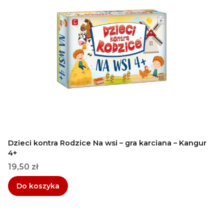
Dzieci kontra Rodzice Na wsi – gra karciana – Kangur
4+
Cena
19,50 zł
Do koszyka