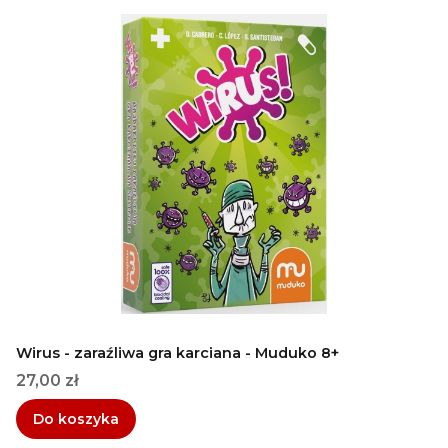
Wirus - zaraźliwa gra karciana - Muduko 8+
Cena
27,00 zł
Do koszyka