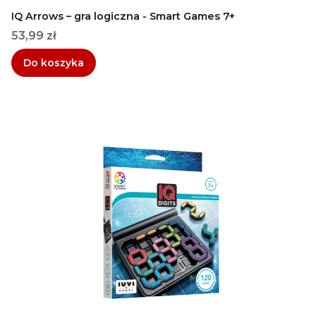
IQ Arrows – gra logiczna - Smart Games 7+
Cena
53,99 zł
Do koszyka