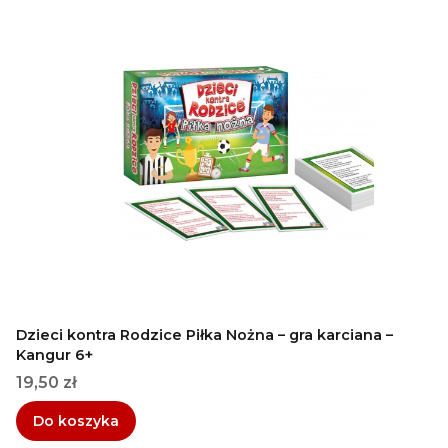
Dzieci kontra Rodzice Piłka Nożna – gra karciana –
Kangur 6+
Cena
19,50 zł
Do koszyka