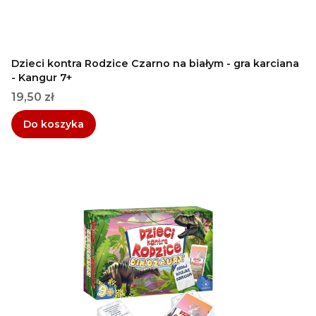
Dzieci kontra Rodzice Czarno na białym - gra karciana
- Kangur 7+
Cena
19,50 zł
Do koszyka