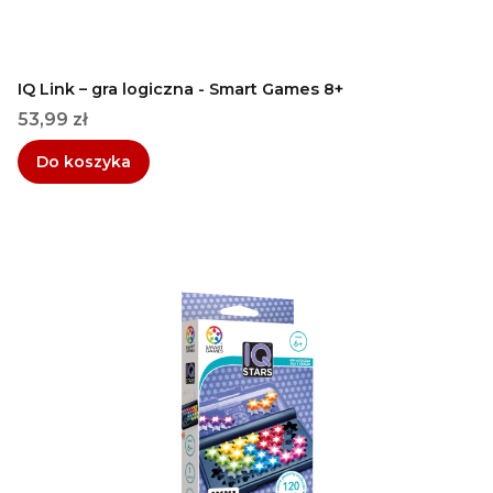
IQ Link – gra logiczna - Smart Games 8+
Cena
53,99 zł
Do koszyka