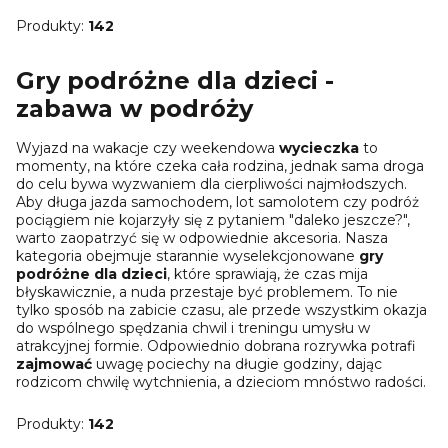
Produkty:
142
Gry podróżne dla dzieci -
zabawa w podróży
Wyjazd na wakacje czy weekendowa
wycieczka
to
momenty, na które czeka cała rodzina, jednak sama droga
do celu bywa wyzwaniem dla cierpliwości najmłodszych.
Aby długa jazda samochodem, lot samolotem czy podróż
pociągiem nie kojarzyły się z pytaniem "daleko jeszcze?",
warto zaopatrzyć się w odpowiednie akcesoria. Nasza
kategoria obejmuje starannie wyselekcjonowane
gry
podróżne dla dzieci
, które sprawiają, że czas mija
błyskawicznie, a nuda przestaje być problemem. To nie
tylko sposób na zabicie czasu, ale przede wszystkim okazja
do wspólnego spędzania chwil i treningu umysłu w
atrakcyjnej formie. Odpowiednio dobrana rozrywka potrafi
zajmować
uwagę pociechy na długie godziny, dając
rodzicom chwilę wytchnienia, a dzieciom mnóstwo radości.
Produkty:
142