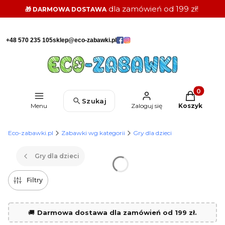
dla zamówień od 199 zł!
🎁 DARMOWA DOSTAWA
+48 570 235 105
sklep@eco-zabawki.pl
Produkty w k
Szukaj
Menu
Zaloguj się
Koszyk
Eco-zabawki.pl
Zabawki wg kategorii
Gry dla dzieci
Gry dla dzieci
Filtry
🚚
Darmowa dostawa dla zamówień od 199 zł.