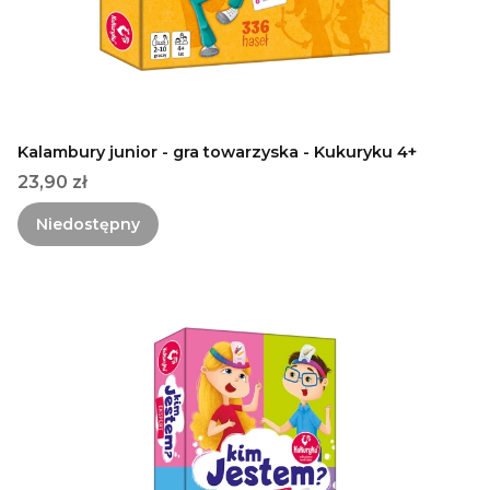
Kalambury junior - gra towarzyska - Kukuryku 4+
Cena
23,90 zł
Niedostępny