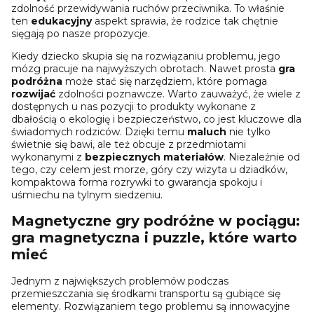
zdolność przewidywania ruchów przeciwnika. To właśnie
ten
edukacyjny
aspekt sprawia, że rodzice tak chętnie
sięgają po nasze propozycje.
Kiedy dziecko skupia się na rozwiązaniu problemu, jego
mózg pracuje na najwyższych obrotach. Nawet prosta
gra
podróżna
może stać się narzędziem, które pomaga
rozwijać
zdolności poznawcze. Warto zauważyć, że wiele z
dostępnych u nas pozycji to produkty wykonane z
dbałością o ekologię i bezpieczeństwo, co jest kluczowe dla
świadomych rodziców. Dzięki temu
maluch
nie tylko
świetnie się bawi, ale też obcuje z przedmiotami
wykonanymi z
bezpiecznych materiałów
. Niezależnie od
tego, czy celem jest morze, góry czy wizyta u dziadków,
kompaktowa forma rozrywki to gwarancja spokoju i
uśmiechu na tylnym siedzeniu.
Magnetyczne gry podróżne
w
pociągu
:
gra magnetyczna
i
puzzle
, które
warto
mieć
Jednym z największych problemów podczas
przemieszczania się środkami transportu są gubiące się
elementy. Rozwiązaniem tego problemu są innowacyjne