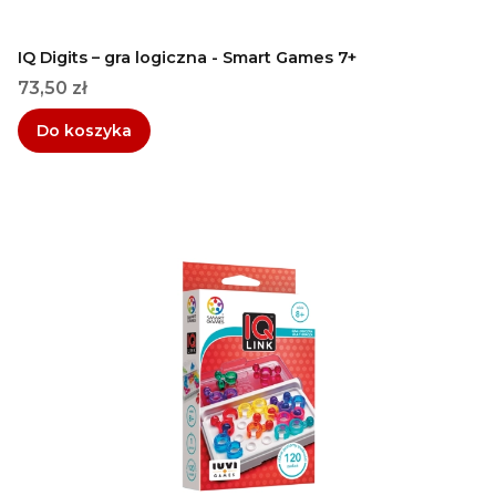
IQ Digits – gra logiczna - Smart Games 7+
Cena
73,50 zł
Do koszyka