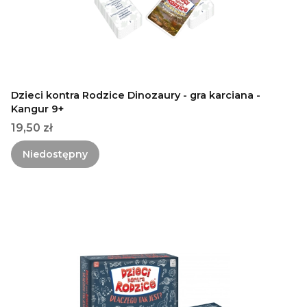
Dzieci kontra Rodzice Dinozaury - gra karciana -
Kangur 9+
Cena
19,50 zł
Niedostępny