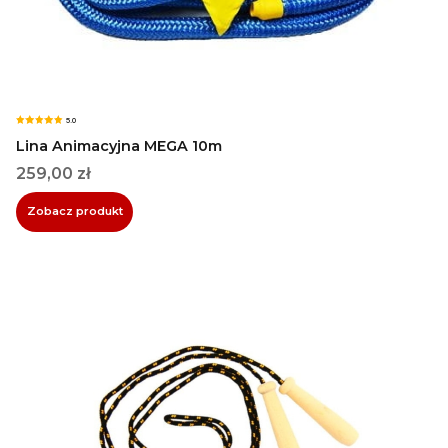
5.0
Lina Animacyjna MEGA 10m
Cena
259,00 zł
Zobacz produkt