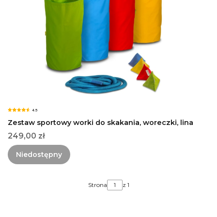
4.5
Zestaw sportowy worki do skakania, woreczki, lina
Cena
249,00 zł
Niedostępny
Strona
z 1