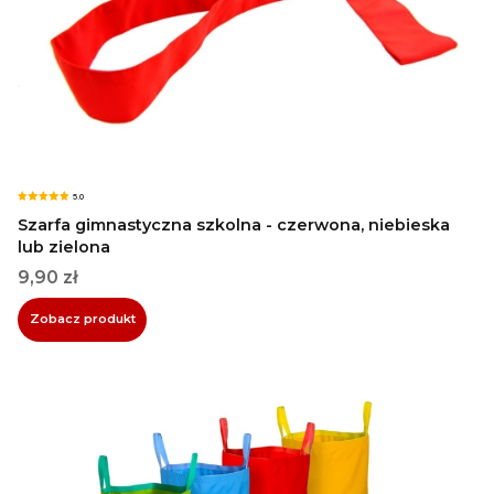
5.0
Szarfa gimnastyczna szkolna - czerwona, niebieska
lub zielona
Cena
9,90 zł
Zobacz produkt