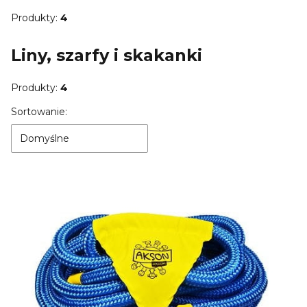
Produkty:
4
Liny, szarfy i skakanki
Produkty:
4
Lista produktów
Sortowanie:
Domyślne