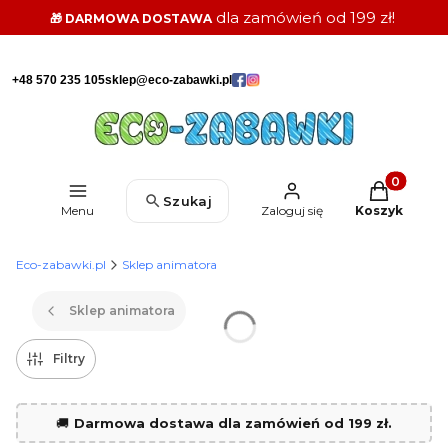
dla zamówień od 199 zł!
🎁 DARMOWA DOSTAWA
+48 570 235 105
sklep@eco-zabawki.pl
Produkty w k
Szukaj
Menu
Zaloguj się
Koszyk
Eco-zabawki.pl
Sklep animatora
Sklep animatora
Filtry
🚚
Darmowa dostawa dla zamówień od 199 zł.