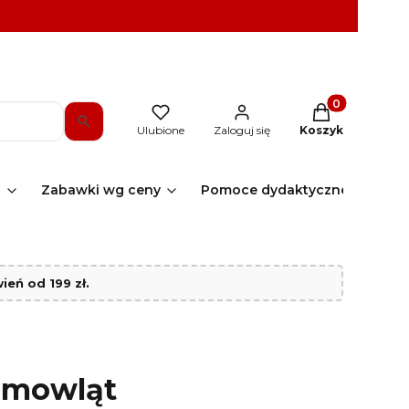
Produkty w kos
Ulubione
Zaloguj się
Koszyk
t
Zabawki wg ceny
Pomoce dydaktyczne
Sk
eń od 199 zł.
iemowląt