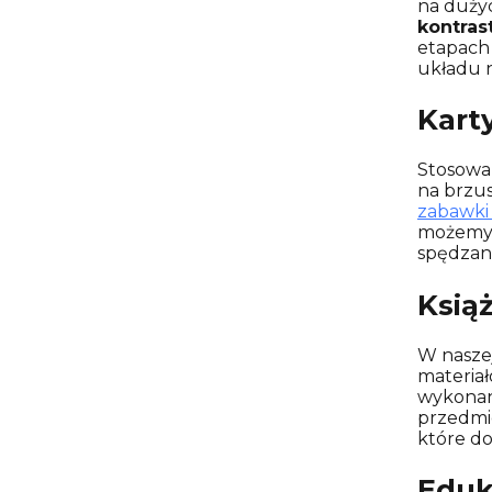
na duży
kontras
etapach 
układu 
Kart
Stosowa
na brzus
zabawki
możemy 
spędzani
Ksią
W naszej
materiał
wykonan
przedmi
które do
Eduk