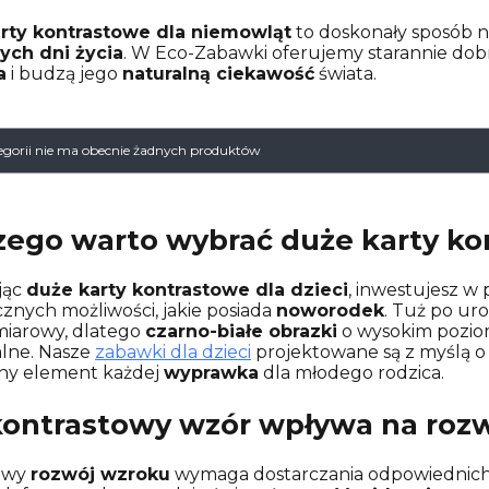
rty kontrastowe dla niemowląt
to doskonały sposób n
ych dni życia
. W Eco-Zabawki oferujemy starannie dob
a
i budzą jego
naturalną ciekawość
świata.
a produktów
tegorii nie ma obecnie żadnych produktów
zego warto wybrać duże karty kon
jąc
duże karty kontrastowe dla dzieci
, inwestujesz w
icznych możliwości, jakie posiada
noworodek
. Tuż po ur
arowy, dlatego
czarno-białe obrazki
o wysokim poziomi
lne. Nasze
zabawki dla dzieci
projektowane są z myślą o 
ny element każdej
wyprawka
dla młodego rodzica.
kontrastowy wzór wpływa na roz
owy
rozwój wzroku
wymaga dostarczania odpowiednic