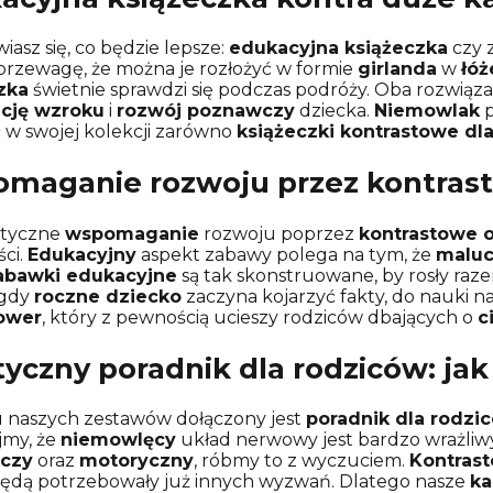
iasz się, co będzie lepsze:
edukacyjna książeczka
czy 
przewagę, że można je rozłożyć w formie
girlanda
w
łóż
zka
świetnie sprawdzi się podczas podróży. Oba rozwiązan
cję wzroku
i
rozwój poznawczy
dziecka.
Niemowlak
p
 w swojej kolekcji zarówno
książeczki kontrastowe dla
maganie rozwoju przez kontrast
atyczne
wspomaganie
rozwoju poprzez
kontrastowe o
ści.
Edukacyjny
aspekt zabawy polega na tym, że
malu
abawki edukacyjne
są tak skonstruowane, by rosły raze
 gdy
roczne dziecko
zaczyna kojarzyć fakty, do nauki 
ower
, który z pewnością ucieszy rodziców dbających o
c
tyczny poradnik dla rodziców: ja
u naszych zestawów dołączony jest
poradnik dla rodzi
jmy, że
niemowlęcy
układ nerwowy jest bardzo wrażli
czy
oraz
motoryczny
, róbmy to z wyczuciem.
Kontras
ędą potrzebowały już innych wyzwań. Dlatego nasze
ka