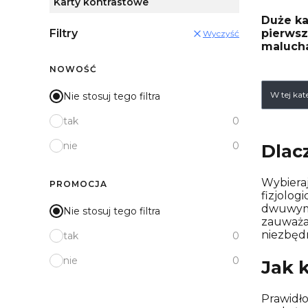
Karty kontrastowe
Duże ka
Filtry
pierwsz
Wyczyść
maluch
NOWOŚĆ
List
W tej ka
Nie stosuj tego filtra
tak
0
nie
0
Dlac
Wybiera
PROMOCJA
fizjolog
dwuwymi
Nie stosuj tego filtra
zauważa
niezbęd
tak
0
nie
0
Jak 
Prawidł