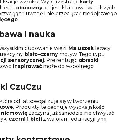
fiksację wzroku. Wykorzystując
karty
idzenie
obuoczny
, co jest kluczowe w dalszych
rzyciągać uwagę i nie przeciążać niedojrzałego
lęcego
.
abawa i nauka
 wszystkim budowanie więzi.
Maluszek
leżący
trakcyjny,
biało-czarny
motyw. Tego typu
acji sensorycznej
. Prezentując
obrazki
,
tkowo
inspirować
może do wspólnego
rki CzuCzu
 która od lat specjalizuje się w tworzeniu
zkowe
. Produkty te cechuje wysoka jakość
y
niemowlę
zaczyna już samodzielnie chwytać
tyki
czerni i bieli
z walorami edukacyjnymi,
arty kontrastowe