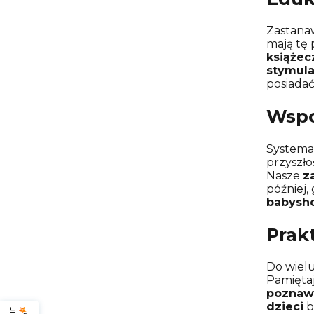
Zastanaw
mają tę 
książec
stymula
posiadać
Wspo
System
przyszło
Nasze
z
później,
babysh
Prak
Do wiel
Pamięta
poznaw
dzieci
b