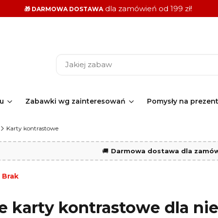
dla zamówień od 199 zł!
🎁 DARMOWA DOSTAWA
ku
Zabawki wg zainteresowań
Pomysły na prezen
Karty kontrastowe
🚚
Darmowa dostawa dla zamówi
:
Brak
e karty kontrastowe dla n