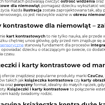
ch formatach pozwalają ćwiczyć
ostrość widzenia
oraz 
towe dla niemowląt
, pomagasz dziecku wykształcić w
życia. Każda
ilustracja
została zaprojektowana tak, aby p
nerwowego, co jest niezwykle ważne w
okresu niemow
y kontrastowe dla niemowląt – z
nie
kart kontrastowych
to nie tylko nauka, ale przede
zku chętniej unosi główkę, gdy przed nim znajduje się a
 sensoryczne
stanowią fundament dla procesów
integr
opowiadać dziecku o otaczającym go świecie, co doda
a czasu.
żeczki i karty kontrastowe od ma
 ofercie znajdziesz popularne produkty marki
CzuCzu
,
ów takich jak
książeczka kontrastowa
czy
karty obra
ia oraz
poręczny
format, idealny do małych rączek, gd
oty.
Książeczki i karty kontrastowe
to połączenie este
ceni każdy świadomy rodzic.
acyjna książeczka kontra duże k