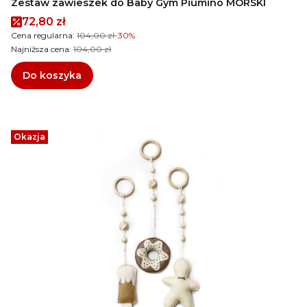
Zestaw zawieszek do Baby Gym Piumino MORSKI
Cena promocyjna
72,80 zł
Cena regularna:
104,00 zł
-30%
Najniższa cena:
104,00 zł
Do koszyka
Okazja