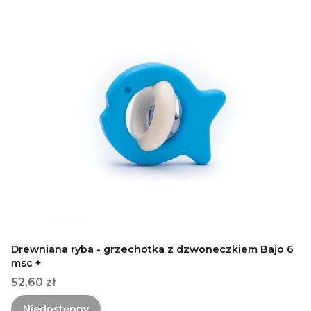
Drewniana ryba - grzechotka z dzwoneczkiem Bajo 6
msc +
Cena
52,60 zł
Niedostępny