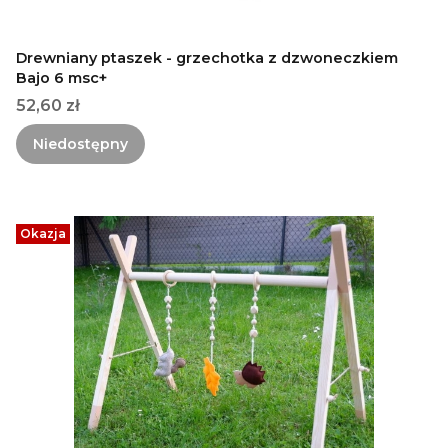
Drewniany ptaszek - grzechotka z dzwoneczkiem
Bajo 6 msc+
Cena
52,60 zł
Niedostępny
Okazja