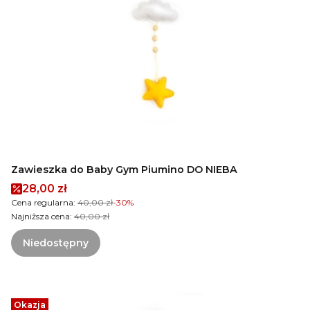
Zawieszka do Baby Gym Piumino DO NIEBA
Cena promocyjna
28,00 zł
Cena regularna:
40,00 zł
-30%
Najniższa cena:
40,00 zł
Niedostępny
Okazja