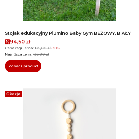
Stojak edukacyjny Piumino Baby Gym BEŻOWY, BIAŁY
Cena promocyjna
94,50 zł
Cena regularna:
135,00 zł
-30%
Najniższa cena:
135,00 zł
Zobacz produkt
Okazja