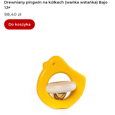
Drewniany pingwin na kółkach (wańka wstańka) Bajo
1,5+
Cena
98,40 zł
Do koszyka