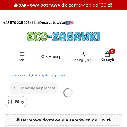
dla zamówień od 199 zł!
🎁 DARMOWA DOSTAWA
+48 570 235 105
sklep@eco-zabawki.pl
Produkty w k
Szukaj
Menu
Zaloguj się
Koszyk
Eco-zabawki.pl
Pomysły na prezent
Pomysły na prezent
Filtry
🚚
Darmowa dostawa dla zamówień od 199 zł.