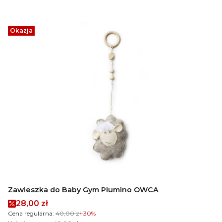
Okazja
Zawieszka do Baby Gym Piumino OWCA
Cena promocyjna
28,00 zł
Cena regularna:
40,00 zł
-30%