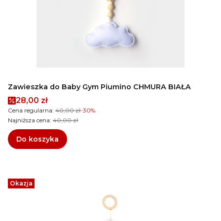
Zawieszka do Baby Gym Piumino CHMURA BIAŁA
Cena promocyjna
28,00 zł
Cena regularna:
40,00 zł
-30%
Najniższa cena:
40,00 zł
Do koszyka
Okazja