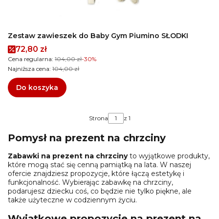
Zestaw zawieszek do Baby Gym Piumino SŁODKI
Cena promocyjna
72,80 zł
Cena regularna:
104,00 zł
-30%
Najniższa cena:
104,00 zł
Do koszyka
Strona
z 1
Pomysł na prezent na chrzciny
Zabawki na prezent na chrzciny
to wyjątkowe produkty,
które mogą stać się cenną pamiątką na lata. W naszej
ofercie znajdziesz propozycje, które łączą estetykę i
funkcjonalność. Wybierając zabawkę na chrzciny,
podarujesz dziecku coś, co będzie nie tylko piękne, ale
także użyteczne w codziennym życiu.
Wyjątkowe propozycje na prezent na