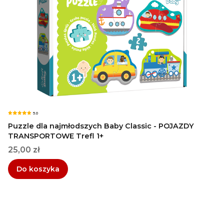
5.0
Puzzle dla najmłodszych Baby Classic - POJAZDY
TRANSPORTOWE Trefl 1+
Cena
25,00 zł
Do koszyka