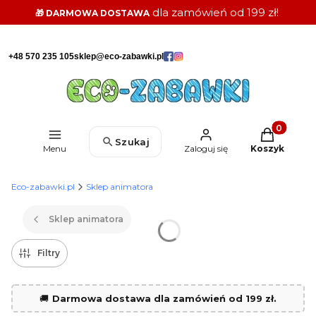
dla zamówień od 199 zł!
🎁 DARMOWA DOSTAWA
+48 570 235 105
sklep@eco-zabawki.pl
Produkty w k
Szukaj
Menu
Zaloguj się
Koszyk
Eco-zabawki.pl
Sklep animatora
Sklep animatora
Filtry
🚚
Darmowa dostawa dla zamówień od 199 zł.