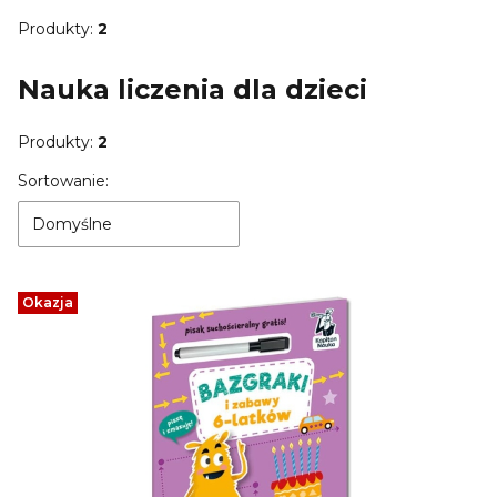
Produkty:
2
Nauka liczenia dla dzieci
Produkty:
2
Lista produktów
Sortowanie:
Domyślne
Okazja