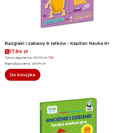
Bazgraki i zabawy 6-latków - Kapitan Nauka 6+
Cena promocyjna
17,84 zł
Cena regularna:
20,99 zł
-15%
Najniższa cena:
20,99 zł
Do koszyka