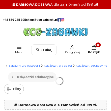
dla zamówień od 199 zł!
🎁 DARMOWA DOSTAWA
+48 570 235 105
sklep@eco-zabawki.pl
Produkty w k
Szukaj
Menu
Zaloguj się
Koszyk
.pl
Zabawki wg kategorii
Książeczki dla dzieci
Książeczki edukacyjne
Książeczki edukacyjne
Filtry
🚚
Darmowa dostawa dla zamówień od 199 zł.