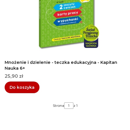
Mnożenie i dzielenie - teczka edukacyjna - Kapitan
Nauka 6+
Cena
25,90 zł
Do koszyka
Strona
z 1