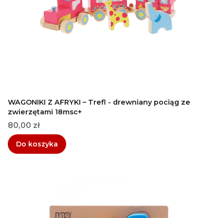
WAGONIKI Z AFRYKI – Trefl - drewniany pociąg ze
zwierzętami 18msc+
Cena
80,00 zł
Do koszyka