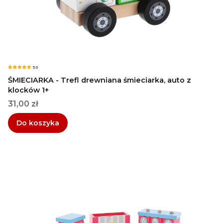
5.0
ŚMIECIARKA - Trefl drewniana śmieciarka, auto z
klocków 1+
Cena
31,00 zł
Do koszyka