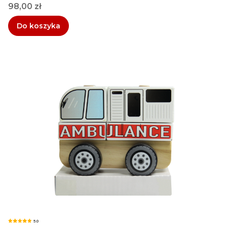
Cena
98,00 zł
Do koszyka
5.0