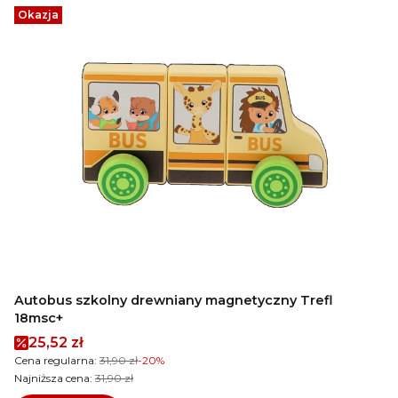
Okazja
Autobus szkolny drewniany magnetyczny Trefl
18msc+
Cena promocyjna
25,52 zł
Cena regularna:
31,90 zł
-20%
Najniższa cena:
31,90 zł