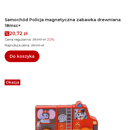
Samochód Policja magnetyczna zabawka drewniana
18msc+
Cena promocyjna
20,72 zł
Cena regularna:
25,90 zł
-20%
Najniższa cena:
25,90 zł
Do koszyka
Okazja