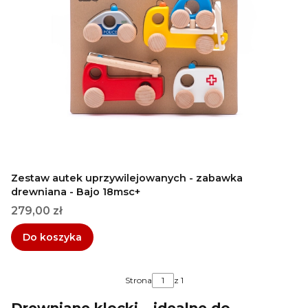
Zestaw autek uprzywilejowanych - zabawka
drewniana - Bajo 18msc+
Cena
279,00 zł
Do koszyka
Strona
z 1
Drewniane klocki – idealne do