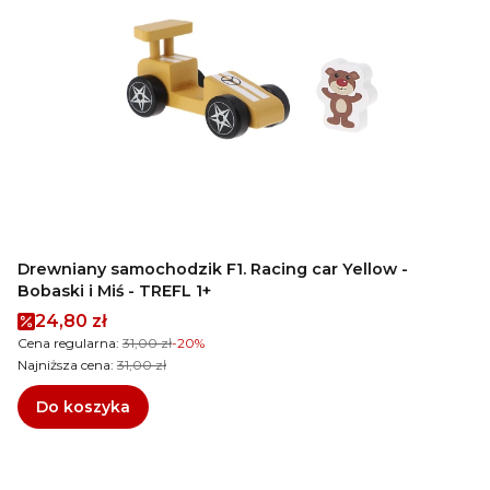
Drewniany samochodzik F1. Racing car Yellow -
Bobaski i Miś - TREFL 1+
Cena promocyjna
24,80 zł
Cena regularna:
31,00 zł
-20%
Najniższa cena:
31,00 zł
Do koszyka