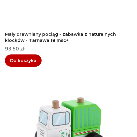
Mały drewniany pociąg - zabawka z naturalnych
klocków - Tarnawa 18 msc+
Cena
93,50 zł
Do koszyka