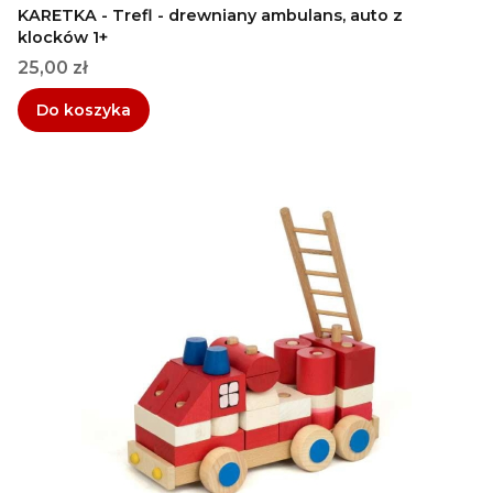
KARETKA - Trefl - drewniany ambulans, auto z
klocków 1+
Cena
25,00 zł
Do koszyka