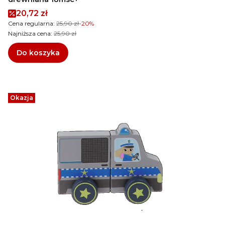
Cena promocyjna
20,72 zł
Cena regularna:
25,90 zł
-20%
Najniższa cena:
25,90 zł
Do koszyka
Okazja