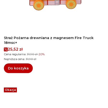
Straż Pożarna drewniana z magnesem Fire Truck
18msc+
Cena promocyjna
25,52 zł
Cena regularna:
31,90 zł
-20%
Najniższa cena:
31,90 zł
Do koszyka
Okazja