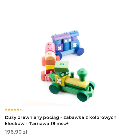
5.0
Duży drewniany pociąg - zabawka z kolorowych
klocków - Tarnawa 18 msc+
Cena
196,90 zł