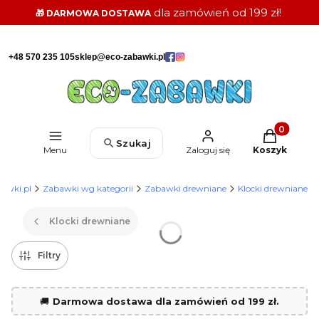
dla zamówień od 199 zł!
🎁 DARMOWA DOSTAWA
+48 570 235 105
sklep@eco-zabawki.pl
Produkty w k
Szukaj
Menu
Zaloguj się
Koszyk
awki.pl
Zabawki wg kategorii
Zabawki drewniane
Klocki drewniane
Klocki drewniane
Filtry
🚚
Darmowa dostawa dla zamówień od 199 zł.