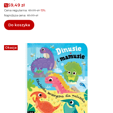
Cena promocyjna
59,49 zł
Cena regularna:
69,99 zł
-15%
Najniższa cena:
69,99 zł
Do koszyka
Okazja