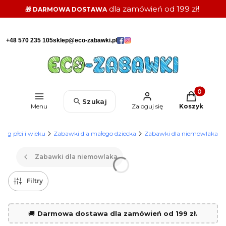
dla zamówień od 199 zł!
🎁 DARMOWA DOSTAWA
+48 570 235 105
sklep@eco-zabawki.pl
Produkty w k
Szukaj
Menu
Zaloguj się
Koszyk
wg płci i wieku
Zabawki dla małego dziecka
Zabawki dla niemowlaka
Zabawki dla niemowlaka
Filtry
🚚
Darmowa dostawa dla zamówień od 199 zł.