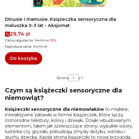
Dinusie i mamusie. Książeczka sensoryczna dla
maluszka 0-3 lat - Aksjomat
Cena promocyjna
29,74 zł
Cena regularna:
34,99 zł
-15%
Najniższa cena:
34,99 zł
Do koszyka
Strona
z 1
Czym są książeczki sensoryczne dla
niemowląt?
Książeczki sensoryczne dla niemowlaków
to miękkie,
interaktywne zabawki w formie książeczek, które łączą
różnorodne tekstury, kolory i dźwięki. Dzięki wbudowanym
elementom, takim jak szeleszczące strony, wypukłe wzory,
lusterka czy gryzaki, pobudzają zmysły dotyku, wzroku i
słuchu dziecka. Każda strona książeczki to nowa przygoda,