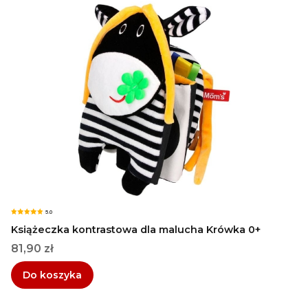
5.0
Książeczka kontrastowa dla malucha Krówka 0+
Cena
81,90 zł
Do koszyka