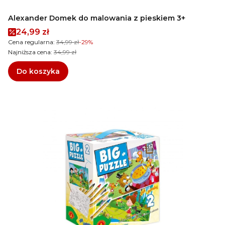
Alexander Domek do malowania z pieskiem 3+
Cena promocyjna
24,99 zł
Cena regularna:
34,99 zł
-29%
Najniższa cena:
34,99 zł
Do koszyka