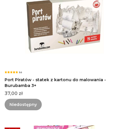
5.0
Port Piratów - statek z kartonu do malowania -
Burubamba 3+
Cena
37,00 zł
Niedostępny