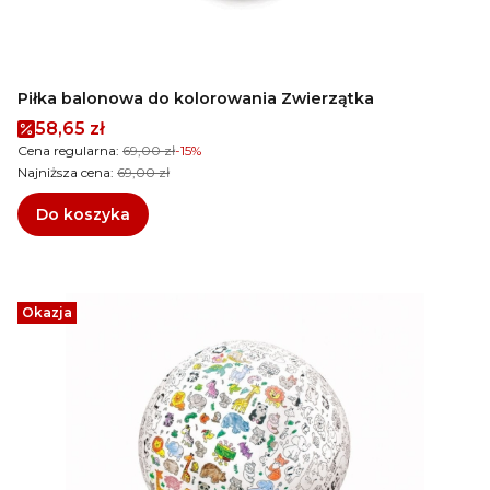
Piłka balonowa do kolorowania Zwierzątka
Cena promocyjna
58,65 zł
Cena regularna:
69,00 zł
-15%
Najniższa cena:
69,00 zł
Do koszyka
Okazja