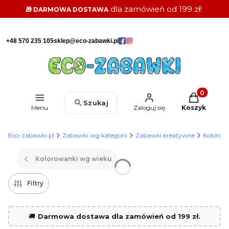
dla zamówień od 199 zł!
🎁 DARMOWA DOSTAWA
+48 570 235 105
sklep@eco-zabawki.pl
Produkty w k
Szukaj
Menu
Zaloguj się
Koszyk
Eco-zabawki.pl
Zabawki wg kategorii
Zabawki kreatywne
Kolorow
Kolorowanki wg wieku
Filtry
🚚
Darmowa dostawa dla zamówień od 199 zł.