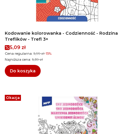
Kodowanie kolorowanka - Codzienność - Rodzina
Treflików - Trefl 3+
Cena promocyjna
5,09 zł
Cena regularna:
5,99 zł
-15%
Najniższa cena:
5,39 zł
Do koszyka
Okazja