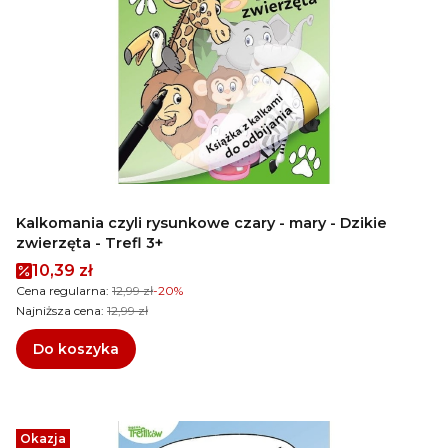
Kalkomania czyli rysunkowe czary - mary - Dzikie
zwierzęta - Trefl 3+
Cena promocyjna
10,39 zł
Cena regularna:
12,99 zł
-20%
Najniższa cena:
12,99 zł
Do koszyka
Okazja