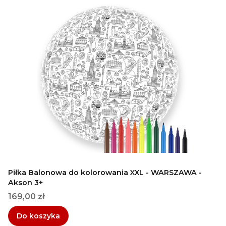
Piłka Balonowa do kolorowania XXL - WARSZAWA -
Akson 3+
Cena
169,00 zł
Do koszyka