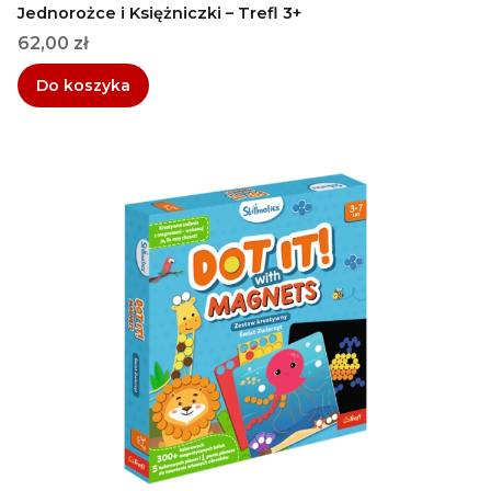
Jednorożce i Księżniczki – Trefl 3+
Cena
62,00 zł
Do koszyka