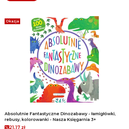
Okazja
Absolutnie Fantastyczne Dinozabawy - łamigłówki,
rebusy, kolorowanki - Nasza Księgarnia 3+
Cena promocyjna
21,17 zł