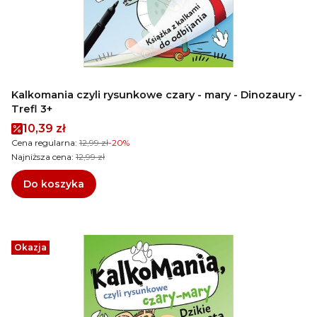
Kalkomania czyli rysunkowe czary - mary - Dinozaury -
Trefl 3+
Cena promocyjna
10,39 zł
Cena regularna:
12,99 zł
-20%
Najniższa cena:
12,99 zł
Do koszyka
Okazja