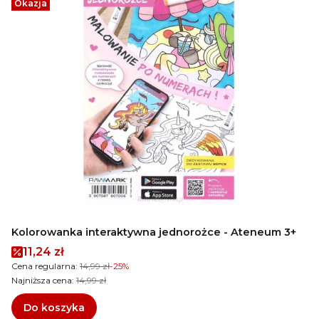
Okazja
Kolorowanka interaktywna jednorożce - Ateneum 3+
Cena promocyjna
11,24 zł
Cena regularna:
14,99 zł
-25%
Najniższa cena:
14,99 zł
Do koszyka