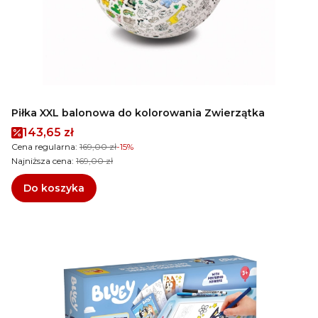
Piłka XXL balonowa do kolorowania Zwierzątka
Cena promocyjna
143,65 zł
Cena regularna:
169,00 zł
-15%
Najniższa cena:
169,00 zł
Do koszyka