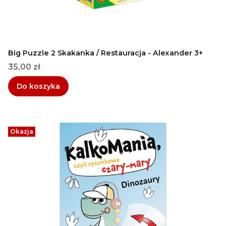
Big Puzzle 2 Skakanka / Restauracja - Alexander 3+
Cena
35,00 zł
Do koszyka
Okazja