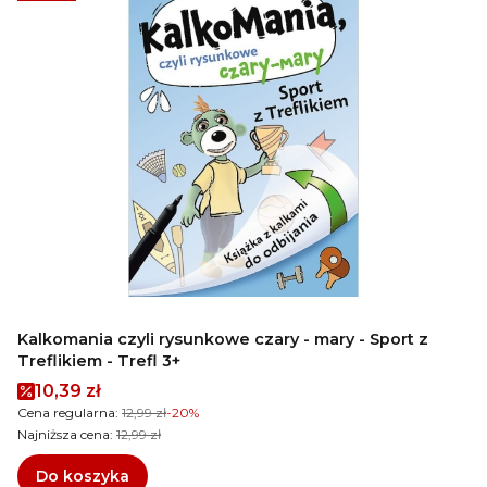
Kalkomania czyli rysunkowe czary - mary - Sport z
Treflikiem - Trefl 3+
Cena promocyjna
10,39 zł
Cena regularna:
12,99 zł
-20%
Najniższa cena:
12,99 zł
Do koszyka