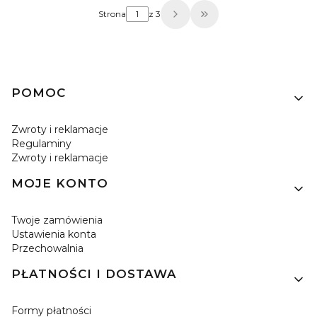
Strona
z 3
Przejdź do ostatniej 
Linki w stopce
POMOC
Zwroty i reklamacje
Regulaminy
Zwroty i reklamacje
MOJE KONTO
Twoje zamówienia
Ustawienia konta
Przechowalnia
PŁATNOŚCI I DOSTAWA
Formy płatności