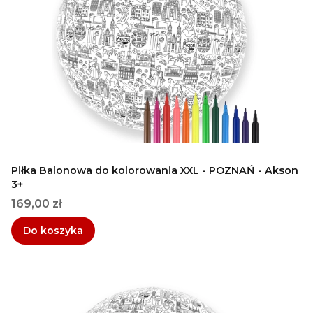
Piłka Balonowa do kolorowania XXL - POZNAŃ - Akson
3+
Cena
169,00 zł
Do koszyka