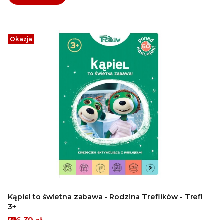
Okazja
Kąpiel to świetna zabawa - Rodzina Treflików - Trefl
3+
Cena promocyjna