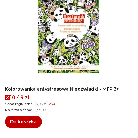
Kolorowanka antystresowa Niedźwiadki - MFP 3+
Cena promocyjna
10,49 zł
Cena regularna:
13,99 zł
-25%
Najniższa cena:
13,99 zł
Do koszyka