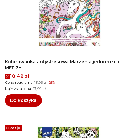
Kolorowanka antystresowa Marzenia jednorożca -
MFP 3+
Cena promocyjna
10,49 zł
Cena regularna:
13,99 zł
-25%
Najniższa cena:
13,99 zł
Do koszyka
Okazja