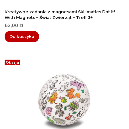
Kreatywne zadania z magnesami Skillmatics Dot it!
With Magnets – Świat Zwierząt – Trefl 3+
Cena
62,00 zł
Do koszyka
Okazja