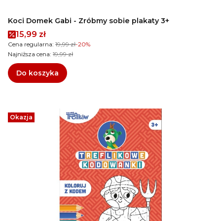
Koci Domek Gabi - Zróbmy sobie plakaty 3+
Cena promocyjna
15,99 zł
Cena regularna:
19,99 zł
-20%
Najniższa cena:
19,99 zł
Do koszyka
Okazja