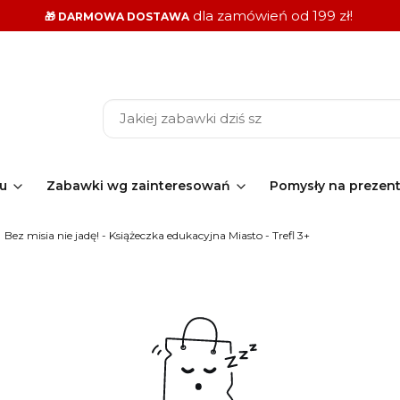
dla zamówień od 199 zł!
🎁 DARMOWA DOSTAWA
ku
Zabawki wg zainteresowań
Pomysły na prezen
Bez misia nie jadę! - Książeczka edukacyjna Miasto - Trefl 3+