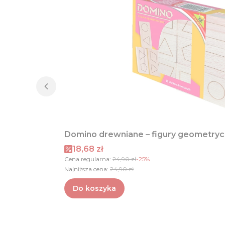
Domino drewniane – figury geometrycz
Cena promocyjna
18,68 zł
Cena regularna:
24,90 zł
-25%
Najniższa cena:
24,90 zł
Do koszyka