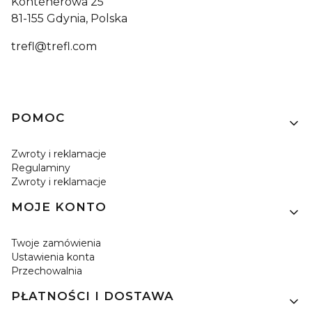
Kontenerowa 25
81-155 Gdynia, Polska
trefl@trefl.com
Linki w stopce
POMOC
Zwroty i reklamacje
Regulaminy
Zwroty i reklamacje
MOJE KONTO
Twoje zamówienia
Ustawienia konta
Przechowalnia
PŁATNOŚCI I DOSTAWA