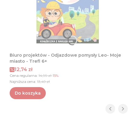
Biuro projektów - Odjazdowe pomysły Leo- Moje
miasto - Trefl 6+
Cena promocyjna
12,74 zł
Cena regularna:
14,99 zł
-15%
Najniższa cena:
13,49 zł
Do koszyka