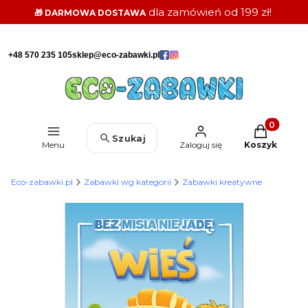
dla zamówień od 199 zł!
🎁 DARMOWA DOSTAWA
+48 570 235 105
sklep@eco-zabawki.pl
Produkty w k
Szukaj
Menu
Zaloguj się
Koszyk
Eco-zabawki.pl
Zabawki wg kategorii
Zabawki kreatywne