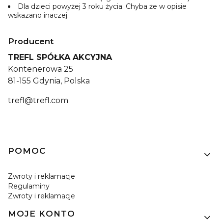
Dla dzieci powyżej 3 roku życia. Chyba że w opisie
wskazano inaczej.
Producent
TREFL SPÓŁKA AKCYJNA
Kontenerowa 25
81-155 Gdynia, Polska
trefl@trefl.com
Linki w stopce
POMOC
Zwroty i reklamacje
Regulaminy
Zwroty i reklamacje
MOJE KONTO