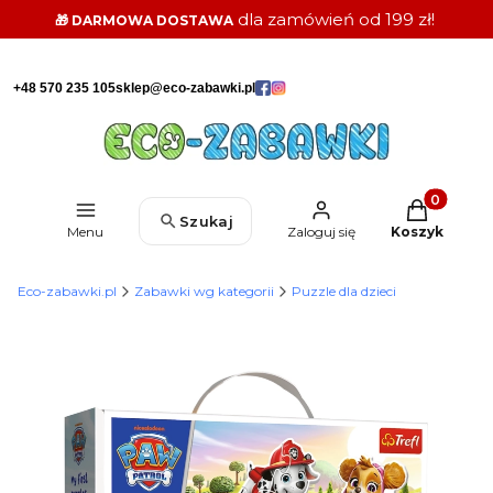
dla zamówień od 199 zł!
🎁 DARMOWA DOSTAWA
+48 570 235 105
sklep@eco-zabawki.pl
Produkty w k
Szukaj
Menu
Zaloguj się
Koszyk
Eco-zabawki.pl
Zabawki wg kategorii
Puzzle dla dzieci