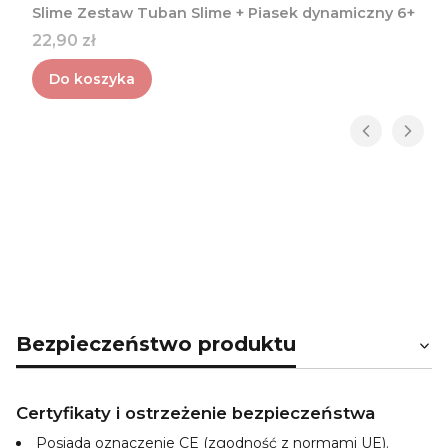
Slime Zestaw Tuban Slime + Piasek dynamiczny 6+
Cena
22,90 zł
Do koszyka
Bezpieczeństwo produktu
Certyfikaty i ostrzeżenie bezpieczeństwa
Posiada oznaczenie CE (zgodność z normami UE).