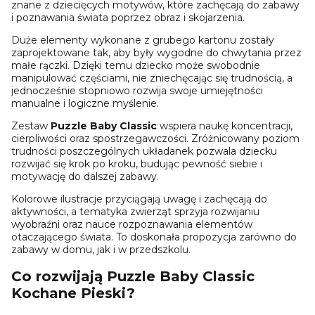
znane z dziecięcych motywów, które zachęcają do zabawy
i poznawania świata poprzez obraz i skojarzenia.
Duże elementy wykonane z grubego kartonu zostały
zaprojektowane tak, aby były wygodne do chwytania przez
małe rączki. Dzięki temu dziecko może swobodnie
manipulować częściami, nie zniechęcając się trudnością, a
jednocześnie stopniowo rozwija swoje umiejętności
manualne i logiczne myślenie.
Zestaw
Puzzle Baby Classic
wspiera naukę koncentracji,
cierpliwości oraz spostrzegawczości. Zróżnicowany poziom
trudności poszczególnych układanek pozwala dziecku
rozwijać się krok po kroku, budując pewność siebie i
motywację do dalszej zabawy.
Kolorowe ilustracje przyciągają uwagę i zachęcają do
aktywności, a tematyka zwierząt sprzyja rozwijaniu
wyobraźni oraz nauce rozpoznawania elementów
otaczającego świata. To doskonała propozycja zarówno do
zabawy w domu, jak i w przedszkolu.
Co rozwijają Puzzle Baby Classic
Kochane Pieski?