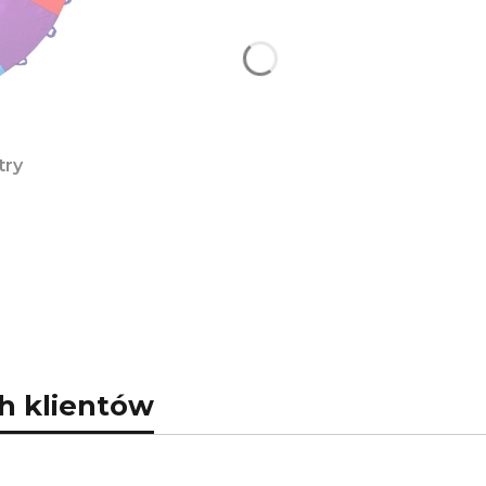
try
h klientów