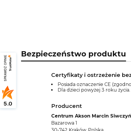
Bezpieczeństwo produktu
SPRAWDŹ OPINIE
Certyfikaty i ostrzeżenie b
Posiada oznaczenie CE (zgodno
Dla dzieci powyżej 3 roku życia
5.0
Producent
Centrum Akson Marcin Siwczyń
Bazarowa 1
30-742 Kraków, Polska