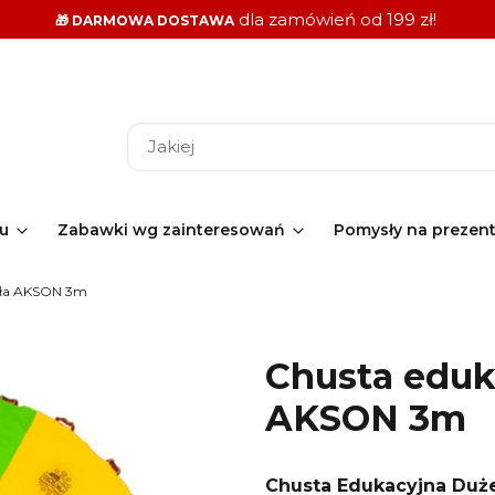
dla zamówień od 199 zł!
🎁 DARMOWA DOSTAWA
ku
Zabawki wg zainteresowań
Pomysły na prezen
oła AKSON 3m
Chusta eduk
AKSON 3m
Chusta Edukacyjna Duż