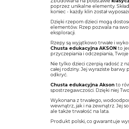
Zbudowana na podstawie
klasyc
poprzez unikalne elementy. Składa
koniec - każdy klin został wyposa
Dzięki rzepom dzieci mogą dosto
elementów. Rzep pozwala na swob
eksploracji.
Rzepy są wyjątkowo trwałe i wykon
Chusta edukacyjna
AKSON
to je
przyczepiania i odczepiania, Twoje
Nie tylko dzieci czerpią radość z n
całej rodziny. Jej wyraziste barw
odkryć.
Chusta edukacyjna Akson
to rów
spostrzegawczości. Dzięki niej Tw
Wykonana z trwałego, wodoodpor
wewnątrz, jak i na zewnątrz. Jej
ale także trwałość na lata.
Produkt polski, co gwarantuje wyso