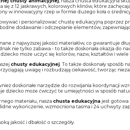
znej chusty animacyjnej
, nasza chusta edukacyjna skupi
 się z 12 jaskrawych, kolorowych klinów, które zachęcają
żony w innowacyjny rzep w formie dużego koła o średnicy
sowywać i personalizować chustę edukacyjną poprzez p
odne dodawanie i odczepianie elementów, zapewniając
ane z najwyższej jakości materiałów, co gwarantuje dłu
dnak nie tylko zabawa - to także doskonała okazja do na
 dziecko może uczyć się kolorów, nazw, kształtów i wiele 
aszej
chusty edukacyjnej
. To także doskonały sposób n
y przyciągają uwagę i rozbudzają ciekawość, tworząc niez
nież doskonałe narzędzie do rozwijania koordynacji wzr
oje dziecko może ćwiczyć te umiejętności w sposób natur
nego materiału, nasza
chusta edukacyjna
jest gotowa
 solidne wykończenie, wzmocniona taśma i 24 uchwyty zap
ką jakość i dbałość o szczegóły.