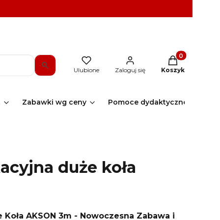
Produkty w kos
Ulubione
Zaloguj się
Koszyk
t
Zabawki wg ceny
Pomoce dydaktyczne
Sk
acyjna duże koła
e Koła AKSON 3m - Nowoczesna Zabawa i