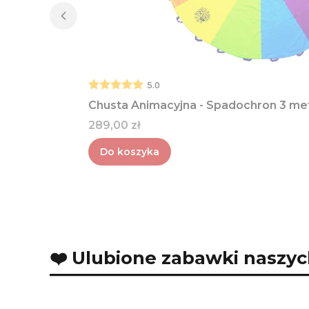
5.0
Chusta Animacyjna - Spadochron 3 me
Cena
289,00 zł
Do koszyka
❤️ Ulubione zabawki naszyc