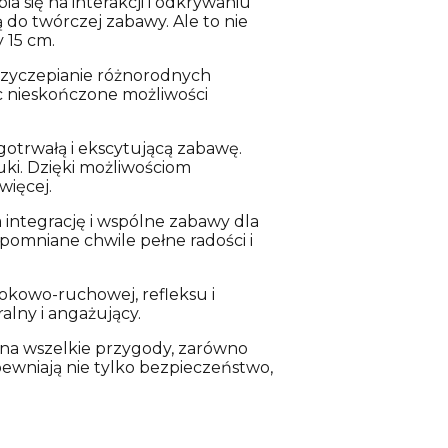
a się na interakcji i odkrywaniu
 do twórczej zabawy. Ale to nie
 15 cm.
rzyczepianie różnorodnych
 nieskończone możliwości
gotrwałą i ekscytującą zabawę.
uki. Dzięki możliwościom
więcej.
a integrację i wspólne zabawy dla
apomniane chwile pełne radości i
okowo-ruchowej, refleksu i
alny i angażujący.
 na wszelkie przygody, zarówno
ewniają nie tylko bezpieczeństwo,