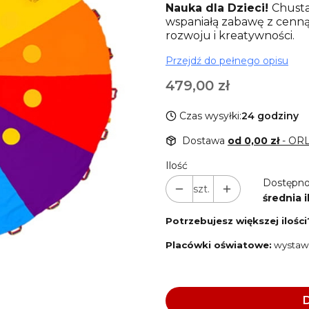
Nauka dla Dzieci!
Chusta
wspaniałą zabawę z cenną
rozwoju i kreatywności.
Przejdź do pełnego opisu
Cena
479,00 zł
Czas wysyłki:
24 godziny
Dostawa
od 0,00 zł
- OR
Ilość
Dostępno
szt.
średnia i
Potrzebujesz większej ilości
Placówki oświatowe:
wystawi
D