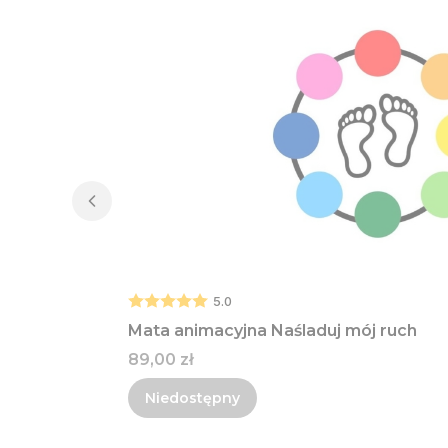
5.0
Mata animacyjna Naśladuj mój ruch
Cena
89,00 zł
Niedostępny